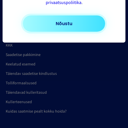
privaatsuspoliitika
.
Hinnaarvutus
Nõustu
Abi
KKK
Saadetise pakkimine
Keelatud esemed
Täiendav saadetise kindlustus
Tolliformaalsused
Täiendavad kulleritasud
Kullerteenused
Kuidas saatmise pealt kokku hoida?