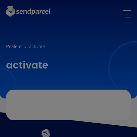
LOGI SISSE
Pealeht
activate
activate