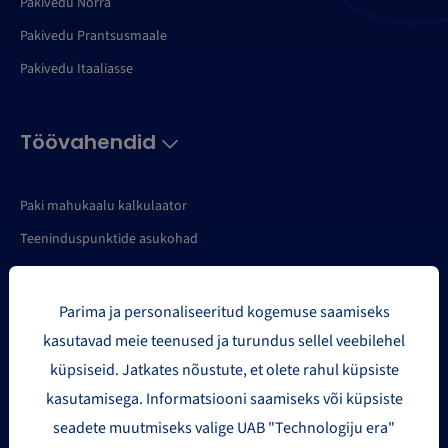
Pakivedu Norra
Pakivedu Prantsusmaale
Pakivedu Itaaliasse
Töövahendid
Paki mahukaalu kalkulaator
Teeninduspunktide asukohad
Tellimuste import
API
Parima ja personaliseeritud kogemuse saamiseks
Minu saadetise
kasutavad meie teenused ja turundus sellel veebilehel
küpsiseid. Jatkates nõustute, et olete rahul küpsiste
Mu pakett
kasutamisega. Informatsiooni saamiseks või küpsiste
Saadetiste statistika eksport
seadete muutmiseks valige UAB "Technologiju era"
Pakkide jälgimine