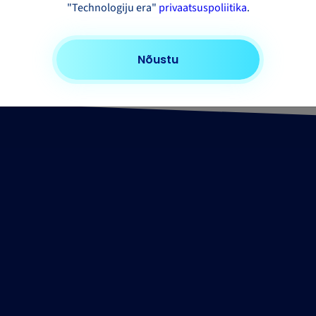
"Technologiju era"
privaatsuspoliitika
.
Kas vaja pakk saata?
Uuri oma saadetise hinda
Nõustu
Proovige kalkulaatorit