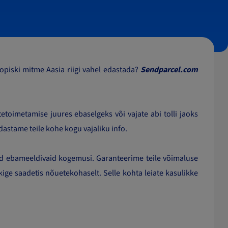
oopiski mitme Aasia riigi vahel edastada?
Sendparcel.com
.
etoimetamise juures ebaselgeks või vajate abi tolli jaoks
astame teile kohe kogu vajaliku info.
lnud ebameeldivaid kogemusi. Garanteerime teile võimaluse
kige saadetis nõuetekohaselt. Selle kohta leiate kasulikke