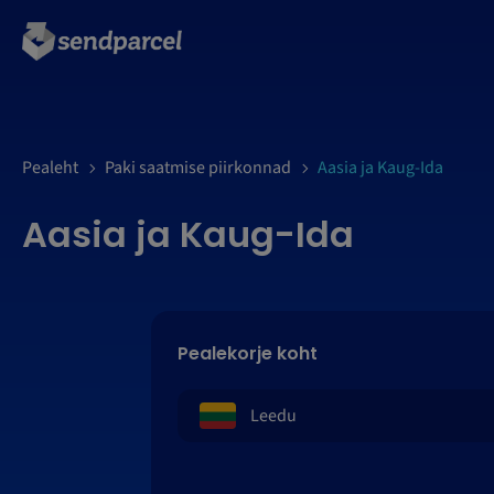
LOGI SISSE
Pealeht
Paki saatmise piirkonnad
Aasia ja Kaug-Ida
Aasia ja Kaug-Ida
Pealekorje koht