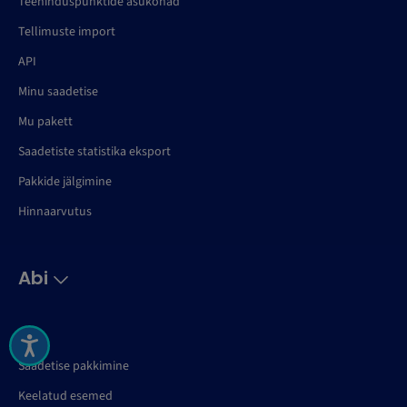
Teeninduspunktide asukohad
Tellimuste import
API
Minu saadetise
Mu pakett
Saadetiste statistika eksport
Pakkide jälgimine
Hinnaarvutus
Abi
KKK
Saadetise pakkimine
Keelatud esemed