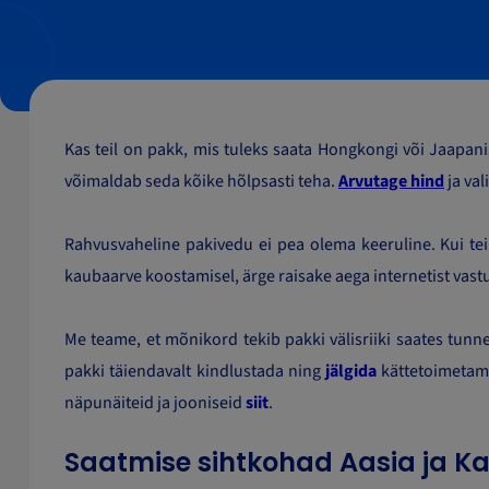
Kas teil on pakk, mis tuleks saata Hongkongi või Jaapani
võimaldab seda kõike hõlpsasti teha.
Arvutage hind
ja val
Rahvusvaheline pakivedu ei pea olema keeruline. Kui teil
kaubaarve koostamisel, ärge raisake aega internetist vast
Me teame, et mõnikord tekib pakki välisriiki saates tunn
pakki täiendavalt kindlustada ning
jälgida
kättetoimetamis
näpunäiteid ja jooniseid
siit
.
Saatmise sihtkohad Aasia ja K