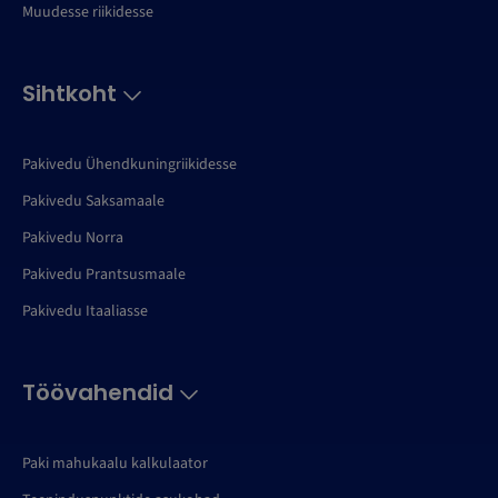
Muudesse riikidesse
Sihtkoht
Pakivedu Ühendkuningriikidesse
Pakivedu Saksamaale
Pakivedu Norra
Pakivedu Prantsusmaale
Pakivedu Itaaliasse
Töövahendid
Paki mahukaalu kalkulaator