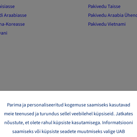
isiasse
Pakivedu Taisse
di Araabiasse
Pakivedu Araabia Ühen
na-Koreasse
Pakivedu Vietnami
wani
Parima ja personaliseeritud kogemuse saamiseks kasutavad
meie teenused ja turundus sellel veebilehel küpsiseid. Jatkates
nõustute, et olete rahul küpsiste kasutamisega. Informatsiooni
saamiseks või küpsiste seadete muutmiseks valige UAB