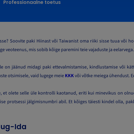
Professionaalne toetus
sse? Soovite paki Hiinast või Taiwanist oma riiki sisse tuua või h
ige veoteenus, mis sobib kõige paremini teie vajaduste ja eelarvega
e on jäänud midagi paki ettevalmistamise, kindlustamise või kätt
uste otsimisele, vaid lugege meie
KKK
või võtke meiega ühendust. Ed
e, et olete selle üle kontrolli kaotanud, eriti kui minevikus on o
e protsessi jälgimisnumbri abil. Et kõiges täiesti kindel olla, pak
aug-Ida