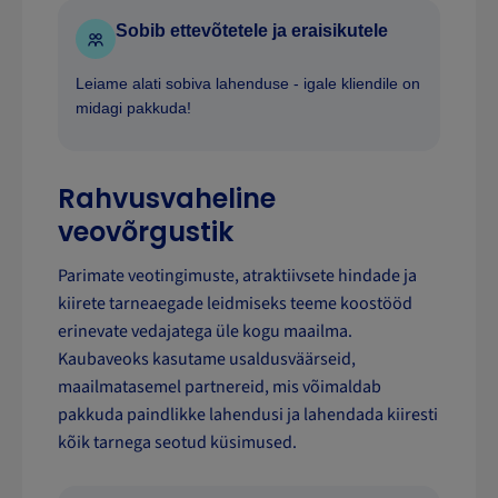
Sobib ettevõtetele ja eraisikutele
Leiame alati sobiva lahenduse - igale kliendile on
midagi pakkuda!
Rahvusvaheline
veovõrgustik
Parimate veotingimuste, atraktiivsete hindade ja
kiirete tarneaegade leidmiseks teeme koostööd
erinevate vedajatega üle kogu maailma.
Kaubaveoks kasutame usaldusväärseid,
maailmatasemel partnereid, mis võimaldab
pakkuda paindlikke lahendusi ja lahendada kiiresti
kõik tarnega seotud küsimused.