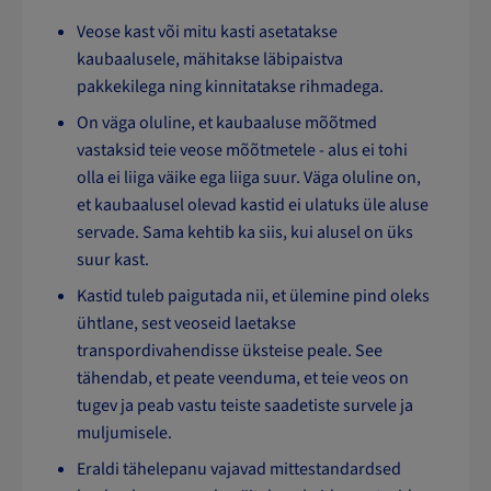
Veose kast või mitu kasti asetatakse
kaubaalusele, mähitakse läbipaistva
pakkekilega ning kinnitatakse rihmadega.
On väga oluline, et kaubaaluse mõõtmed
vastaksid teie veose mõõtmetele - alus ei tohi
olla ei liiga väike ega liiga suur. Väga oluline on,
et kaubaalusel olevad kastid ei ulatuks üle aluse
servade. Sama kehtib ka siis, kui alusel on üks
suur kast.
Kastid tuleb paigutada nii, et ülemine pind oleks
ühtlane, sest veoseid laetakse
transpordivahendisse üksteise peale. See
tähendab, et peate veenduma, et teie veos on
tugev ja peab vastu teiste saadetiste survele ja
muljumisele.
Eraldi tähelepanu vajavad mittestandardsed