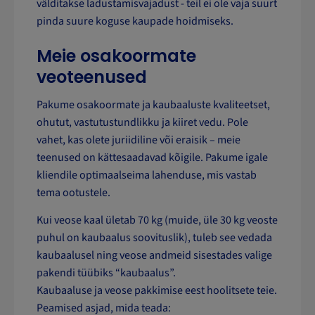
välditakse ladustamisvajadust - teil ei ole vaja suurt
pinda suure koguse kaupade hoidmiseks.
Meie osakoormate
veoteenused
Pakume osakoormate ja kaubaaluste kvaliteetset,
ohutut, vastutustundlikku ja kiiret vedu. Pole
vahet, kas olete juriidiline või eraisik – meie
teenused on kättesaadavad kõigile. Pakume igale
kliendile optimaalseima lahenduse, mis vastab
tema ootustele.
Kui veose kaal ületab 70 kg (muide, üle 30 kg veoste
puhul on kaubaalus soovituslik), tuleb see vedada
kaubaalusel ning veose andmeid sisestades valige
pakendi tüübiks “kaubaalus”.
Kaubaaluse ja veose pakkimise eest hoolitsete teie.
Peamised asjad, mida teada: