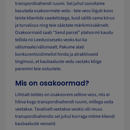
transpordivahendi ruumi. Sel juhul soovitame
kasutada osakoormate vedu - teie veos liigub koos
teiste klientide saadetistega, kuid säilib sama kiirus
ja turvalisus ning teie säästate märkimisväärselt.
Osakoormaid saab “Send parcel” platvormi kaudu
tellida nii Leedusiseseks veoks kui ka
välismaale/välismaalt. Pakume alati
konkurentsivõimelist hinda ja atraktiivseid
tingimusi, et kaubaaluste vedu vastaks kõige
paremini teie ootustele.
Mis on osakoormad?
Lihtsalt öeldes on osakoorem selline veos, mis ei
hõiva kogu transpordivahendi ruumi, millega seda
veetakse. Tavaliselt veetakse veokis või muus
transpordivahendis sel juhul korraga mitme kliendi
kaubaaluste veoseid.