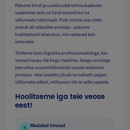
Pakume kiiret ja usaldusväärset kaubaaluste
saadetiste vedu nii Eesti siseselt kui ka
välismaale/välismaalt. Pole oluline, kas olete
eraisik või ettevõtte esindaja - pakume
kvaliteetseid lahendusi, mis vastavad teie
ootustele.
Töötame koos logistika professionaalidega, kes
veavad kaupu üle kogu maailma. Seega unustage
keeruline suuremõõtmeliste veoste vedamise
protsess - teie saadetis jõuab turvaliselt saajani
sõltumata sellest, millisesse riiki te selle saadate.
Hoolitseme iga teie veose
eest!
Madalad hinnad