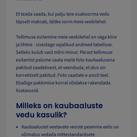
Et teada saada, kui palju teie osakoorma vedu
täpselt maksab, täitke vorm meie veebilehel.
Tellimuse esitamine meie veebilehel on väga kiire
ja lihtne - sisestage vajalikud andmed tabelisse.
Selleks kulub vaid mõni minut. Pärast tellimuse
esitamist palume saata meile foto kaubaalusena
pakitud saadetisest, et veenduda, et alus on
korrektselt pakitud. Foto saadate e-posti teel.
Ebaõige pakkimise korral võidakse rakendada
lisatasusid.
Milleks on kaubaaluste
vedu kasulik?
Kaubaalustel veetavate veoste peamine eelis on
võimalus vedada mittestandardsete