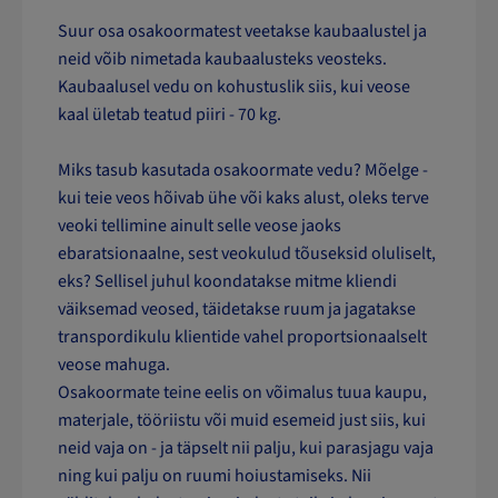
Suur osa osakoormatest veetakse kaubaalustel ja
neid võib nimetada kaubaalusteks veosteks.
Kaubaalusel vedu on kohustuslik siis, kui veose
kaal ületab teatud piiri - 70 kg.
Miks tasub kasutada osakoormate vedu? Mõelge -
kui teie veos hõivab ühe või kaks alust, oleks terve
veoki tellimine ainult selle veose jaoks
ebaratsionaalne, sest veokulud tõuseksid oluliselt,
eks? Sellisel juhul koondatakse mitme kliendi
väiksemad veosed, täidetakse ruum ja jagatakse
transpordikulu klientide vahel proportsionaalselt
veose mahuga.
Osakoormate teine eelis on võimalus tuua kaupu,
materjale, tööriistu või muid esemeid just siis, kui
neid vaja on - ja täpselt nii palju, kui parasjagu vaja
ning kui palju on ruumi hoiustamiseks. Nii