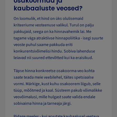
osakoormad ja
kaubaaluste veosed?
On loomulik, et hind on üks olulisemaid
kriteeriume veoteenuse valikul. Turul on palju
pakkujaid, seega on ka hinnavahemik lai. Me
tagame väga atraktiivse hinnapoliitika - isegi suurte
veoste puhul saame pakkuda eriti
konkurentsivõimelisi hindu. Sobiva lahenduse
leiavad nii suured ettevõtted kui ka eraisikud.
Täpse hinna konkreetse osakoorma veo kohta
saate teada meie veebilehel, täites spetsiaalse
vormi. Märkige, kust kuhu osakoorem liigub, selle
tüüp, mõõtmed ja kaal. Süsteem pakub võimalikke
veovõimalusi, mille hulgast saate valida endale
sobivaima hinna ja tarneaja järgi.
Pidage meeles - kui arvutate kaubaalusel veetava