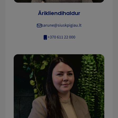
Ärikliendihaldur
sarune@siuskpigiau.lt
+370 611 22 000