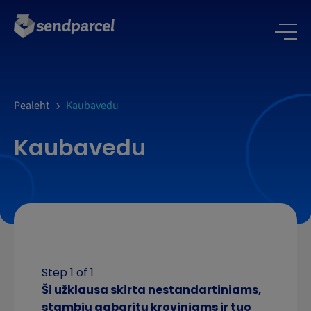
LOGI SISSE
Pealeht
Kaubavedu
Kaubavedu