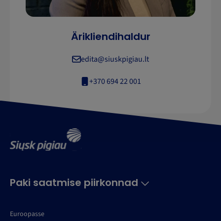
Ärikliendihaldur
edita@siuskpigiau.lt
+370 694 22 001
Paki saatmise piirkonnad
Euroopasse