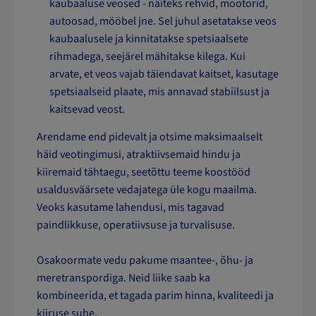
kaubaaluse veosed - näiteks rehvid, mootorid,
autoosad, mööbel jne. Sel juhul asetatakse veos
kaubaalusele ja kinnitatakse spetsiaalsete
rihmadega, seejärel mähitakse kilega. Kui
arvate, et veos vajab täiendavat kaitset, kasutage
spetsiaalseid plaate, mis annavad stabiilsust ja
kaitsevad veost.
Arendame end pidevalt ja otsime maksimaalselt
häid veotingimusi, atraktiivsemaid hindu ja
kiiremaid tähtaegu, seetõttu teeme koostööd
usaldusväärsete vedajatega üle kogu maailma.
Veoks kasutame lahendusi, mis tagavad
paindlikkuse, operatiivsuse ja turvalisuse.
Osakoormate vedu pakume maantee-, õhu- ja
meretranspordiga. Neid liike saab ka
kombineerida, et tagada parim hinna, kvaliteedi ja
kiiruse suhe.