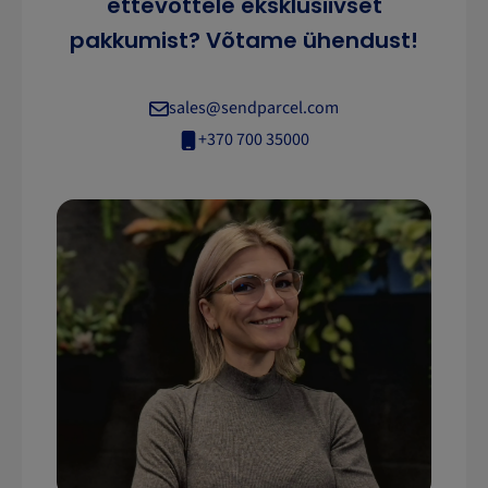
ettevõttele eksklusiivset
pakkumist? Võtame ühendust!
sales@sendparcel.com
+370 700 35000