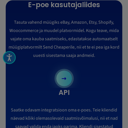
E-poe kasutajaliides
Tasuta vahend müügiks eBay, Amazon, Etsy, Shopify,
Woocommerce ja muudel platvormidel. Kogu teave, mida
vajate oma kauba saatmiseks, edastatakse automaatselt
müügiplatvormilt Send Cheaperile, nii et te ei pea iga kord
uuesti sisestama saaja andmeid.
API
Saatke odavam integratsioon oma e-poes. Teie kliendid
näevad kõiki olemasolevaid saatmisvõimalusi, nii et nad
saavad valida enda jaoks parima. Kliendi sisestatud