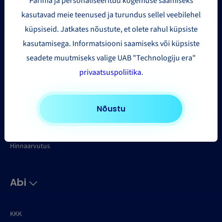
Parima ja personaliseeritud kogemuse saamiseks
kasutavad meie teenused ja turundus sellel veebilehel
Paki mahukaalu kalkulaator
küpsiseid. Jatkates nõustute, et olete rahul küpsiste
Teeninduspunktide asukohad
kasutamisega. Informatsiooni saamiseks või küpsiste
Tellimuste import
seadete muutmiseks valige UAB "Technologiju era"
API
privaatsuspoliitika
.
Minu saadetise
Mu pakett
Nõustu
Saadetiste statistika eksport
Pakkide jälgimine
Hinnaarvutus
Abi
KKK