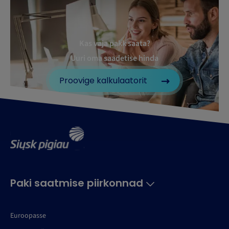
Kas vaja pakk saata?
Uuri oma saadetise hinda
Proovige kalkulaatorit
Paki saatmise piirkonnad
Euroopasse