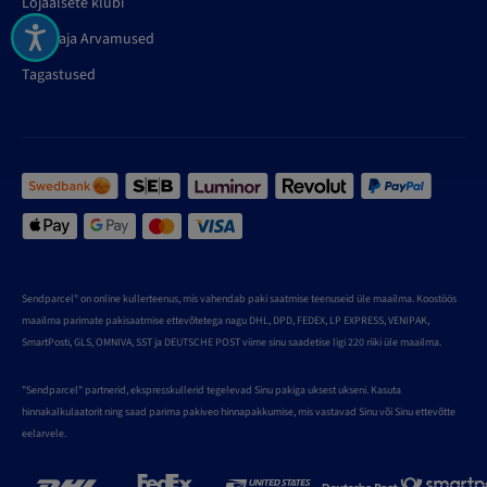
Lojaalsete klubi
Kasutaja Arvamused
Tagastused
Sendparcel" on online kullerteenus, mis vahendab paki saatmise teenuseid üle maailma. Koostöös
maailma parimate pakisaatmise ettevõtetega nagu DHL, DPD, FEDEX, LP EXPRESS, VENIPAK,
SmartPosti, GLS, OMNIVA, SST ja DEUTSCHE POST viime sinu saadetise ligi 220 riiki üle maailma.
"Sendparcel" partnerid, ekspresskullerid tegelevad Sinu pakiga uksest ukseni. Kasuta
hinnakalkulaatorit ning saad parima pakiveo hinnapakkumise, mis vastavad Sinu või Sinu ettevõtte
eelarvele.