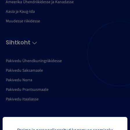
Ameerika Ühendriikidesse ja Kanadasse
Aasia ja Kaug-Ida
Muudesse riikidesse
Sihtkoht
Pakivedu Ühendkuningriikidesse
Pakivedu Saksamaale
Pakivedu Norra
Pakivedu Prantsusmaale
Pakivedu Itaaliasse
Töövahendid