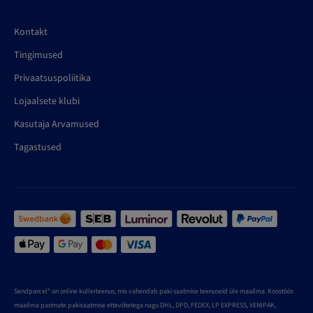
Kontakt
Tingimused
Privaatsuspoliitika
Lojaalsete klubi
Kasutaja Arvamused
Tagastused
Sendparcel" on online kullerteenus, mis vahendab paki saatmise teenuseid üle maailma. Koostöös
maailma parimate pakisaatmise ettevõtetega nagu DHL, DPD, FEDEX, LP EXPRESS, VENIPAK,