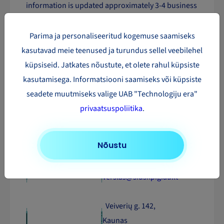
information is updated approximately 3-4 business
days after the first scan of the shipment at the
German terminal.
Parima ja personaliseeritud kogemuse saamiseks
kasutavad meie teenused ja turundus sellel veebilehel
If you order service WITHOUT TRACKING, the
küpsiseid. Jatkates nõustute, et olete rahul küpsiste
journey of the shipment is not recorded in the
kasutamisega. Informatsiooni saamiseks või küpsiste
terminals, tracking is not possible.
seadete muutmiseks valige UAB "Technologiju era"
privaatsuspoliitika
.
If you have additional questions about DHL
Global Mailservices, please contact us!
Nõustu
+370 700 77 041
verslas@siuskpigiau.lt
Veiverių g. 142,
Kaunas