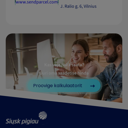
www.sendparcel.com
J. Ralio g. 6, Vilnius
Kas vaja pakk saata?
Uuri oma saadetise hinda
Proovige kalkulaatorit