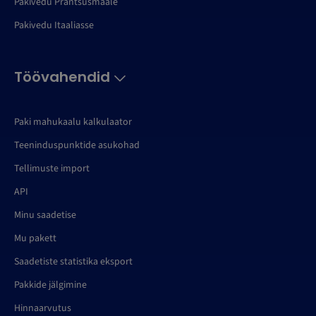
Pakivedu Prantsusmaale
Pakivedu Itaaliasse
Töövahendid
Paki mahukaalu kalkulaator
Teeninduspunktide asukohad
Tellimuste import
API
Minu saadetise
Mu pakett
Saadetiste statistika eksport
Pakkide jälgimine
Hinnaarvutus