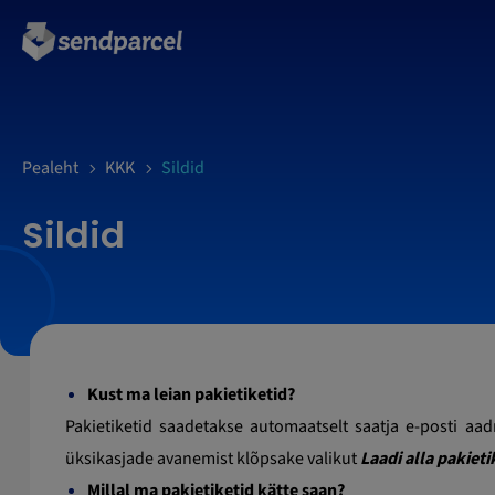
LOGI SISSE
Pealeht
KKK
Sildid
Sildid
Kust ma leian pakietiketid?
Pakietiketid saadetakse automaatselt saatja e-posti aad
üksikasjade avanemist klõpsake valikut
Laadi alla pakieti
Millal ma pakietiketid kätte saan?