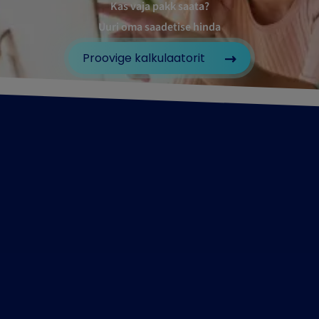
Kas vaja pakk saata?
Uuri oma saadetise hinda
Proovige kalkulaatorit