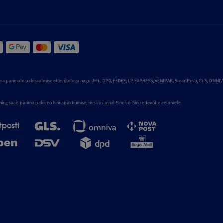
a parimate pakisaatmise ettevõtetega nagu DHL, DPD, FEDEX, LP EXPRESS, VENIPAK, SmartPosti, GLS, OMNIVA, 
 ning saad parima pakiveo hinnapakkumise, mis vastavad Sinu või Sinu ettevõtte eelarvele.