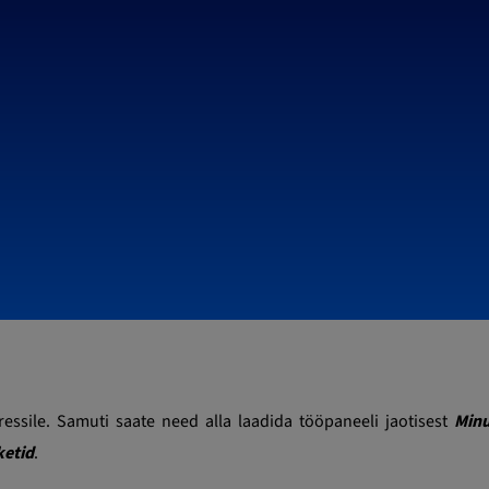
ressile. Samuti saate need alla laadida tööpaneeli jaotisest
Minu
ketid
.