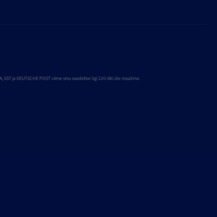
SST ja DEUTSCHE POST viime sinu saadetise ligi 220 riiki üle maailma.