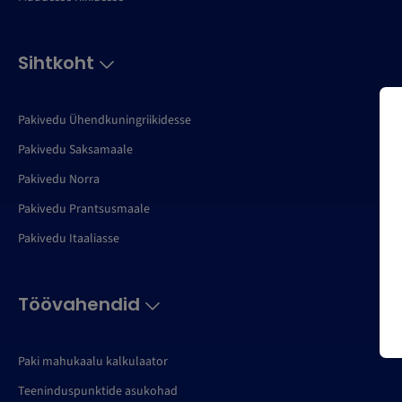
Sihtkoht
Pakivedu Ühendkuningriikidesse
Pakivedu Saksamaale
Pakivedu Norra
Pakivedu Prantsusmaale
Pakivedu Itaaliasse
Töövahendid
Paki mahukaalu kalkulaator
Teeninduspunktide asukohad