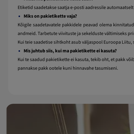
Etiketid saadetakse saatja e-posti aadressile automaatse
Miks on pakietikette vaja?
Kõigile saadetavatele pakkidele peavad olema kinnitatud p
andmeid. Tarbetute viivituste ja sekelduste vältimiseks prin
Kui teie saadetise sihtkoht asub väljaspool Euroopa Liitu, s
Mis juhtub siis, kui ma pakietikette ei kasuta?
Kui te saadud pakietikette ei kasuta, tekib oht, et pakk või
pannakse pakk ootele kuni hinnavahe tasumiseni.