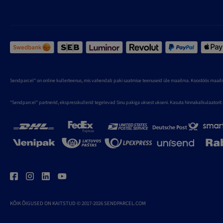
Sendparcel" on online kullerteenus, mis vahendab paki saatmise teenuseid üle maailma. Koostöös maailm
"Sendparcel" partnerid, ekspresskullerid tegelevad Sinu pakiga uksest ukseni. Kasuta hinnakalkulaatorit
KÕIK ÕIGUSED ON KAITSTUD © 2017-2026 SENDPARCEL.COM