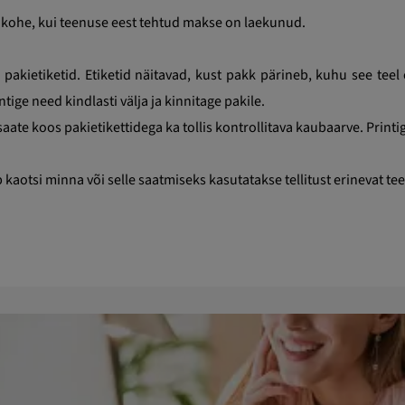
lt kohe, kui teenuse eest tehtud makse on laekunud.
akietiketid. Etiketid näitavad, kust pakk pärineb, kuhu see teel o
tige need kindlasti välja ja kinnitage pakile.
aate koos pakietikettidega ka tollis kontrollitava kaubaarve. Printig
b kaotsi minna või selle saatmiseks kasutatakse tellitust erinevat te