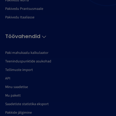
Pakivedu Norra
Pakivedu Prantsusmaale
Pakivedu Itaaliasse
Töövahendid
Paki mahukaalu kalkulaator
Teeninduspunktide asukohad
Tellimuste import
API
Minu saadetise
Mu pakett
Saadetiste statistika eksport
Pakkide jälgimine