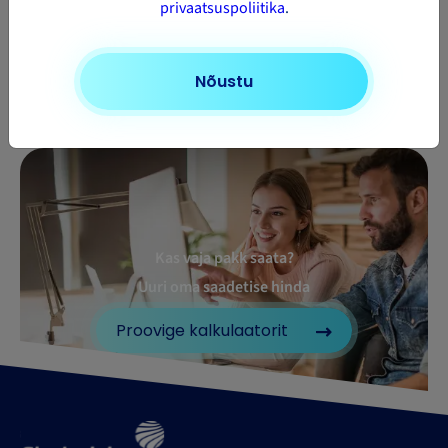
privaatsuspoliitika
.
Pakivedu
Pakivedu
Pakivedu
Hispaaniasse
Iirimaale
Norra
Nõustu
Kas vaja pakk saata?
Uuri oma saadetise hinda
Proovige kalkulaatorit