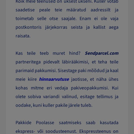
Kõik meie teenused on uksest ukseni. Kuller võtab
saadetise peale teie määratud aadressilt ja
toimetab selle otse saajale. Enam ei ole vaja
postkontoris järjekorras seista ja kallist aega
raisata.
Kas teile teeb muret hind?
Sendparcel.com
partneritega pidevalt läbirääkimisi, et teha teile
parimaid pakkumisi. Sisestage paki mõõdud ja kaal
meie kiire
hinnaarvutuse
jaotisse, et näha ühes
kohas mitme eri vedaja pakiveopakkumisi. Kui
olete sobiva variandi valinud, esitage tellimus ja
oodake, kuni kuller pakile järele tuleb.
Pakkide Poolasse saatmiseks saab kasutada
ekspress- või soodusteenust. Ekspressteenus on