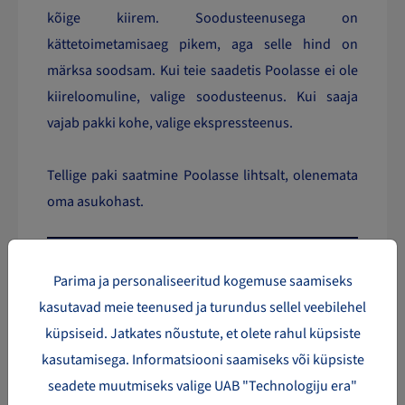
kõige kiirem. Soodusteenusega on
kättetoimetamisaeg pikem, aga selle hind on
märksa soodsam. Kui teie saadetis Poolasse ei ole
kiireloomuline, valige soodusteenus. Kui saaja
vajab pakki kohe, valige ekspressteenus.
Tellige paki saatmine Poolasse lihtsalt, olenemata
oma asukohast.
Kõige populaarsemad riigid
tarnimiseks Euroopas
Parima ja personaliseeritud kogemuse saamiseks
kasutavad meie teenused ja turundus sellel veebilehel
Pakivedu
Pakivedu
Pakivedu
küpsiseid. Jatkates nõustute, et olete rahul küpsiste
Bulgaariasse
Hollandisse
Luksemburgi
kasutamisega. Informatsiooni saamiseks või küpsiste
Pakivedu
Pakivedu
Pakivedu
seadete muutmiseks valige UAB "Technologiju era"
Eestis
Horvaatiasse
Maltale