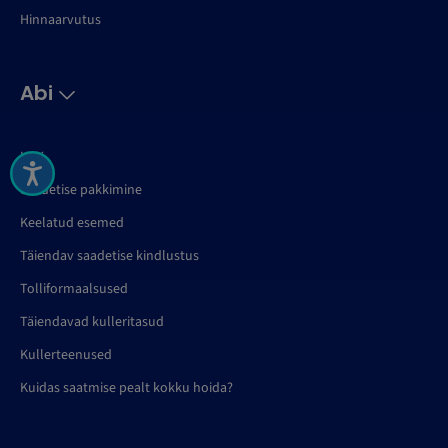
Hinnaarvutus
Abi
KKK
Saadetise pakkimine
Keelatud esemed
Täiendav saadetise kindlustus
Tolliformaalsused
Täiendavad kulleritasud
Kullerteenused
Kuidas saatmise pealt kokku hoida?