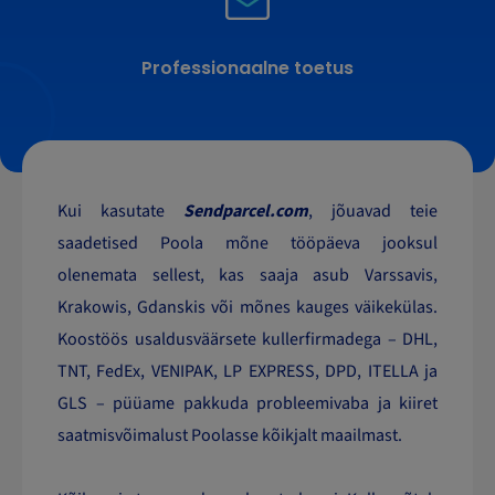
Professionaalne toetus
Kui kasutate
Sendparcel.com
, jõuavad teie
saadetised Poola mõne tööpäeva jooksul
olenemata sellest, kas saaja asub Varssavis,
Krakowis, Gdanskis või mõnes kauges väikekülas.
Koostöös usaldusväärsete kullerfirmadega – DHL,
TNT, FedEx, VENIPAK, LP EXPRESS, DPD, ITELLA ja
GLS – püüame pakkuda probleemivaba ja kiiret
saatmisvõimalust Poolasse kõikjalt maailmast.