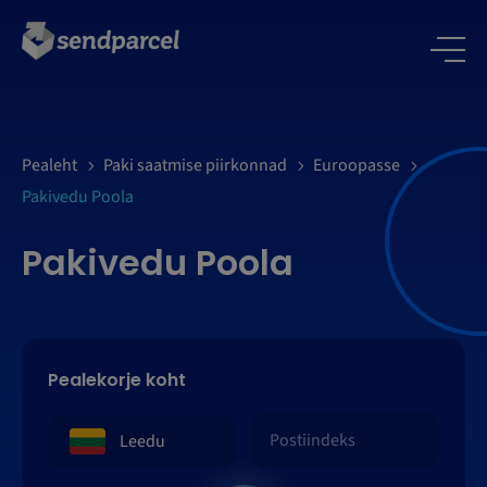
LOGI SISSE
Pealeht
Paki saatmise piirkonnad
Euroopasse
Pakivedu Poola
Pakivedu Poola
Pealekorje koht