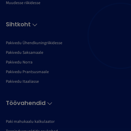
Muudesse riikidesse
Sihtkoht
Pakivedu Ühendkuningriikidesse
Pakivedu Saksamaale
Pakivedu Norra
Pakivedu Prantsusmaale
Pakivedu Itaaliasse
Töövahendid
Paki mahukaalu kalkulaator