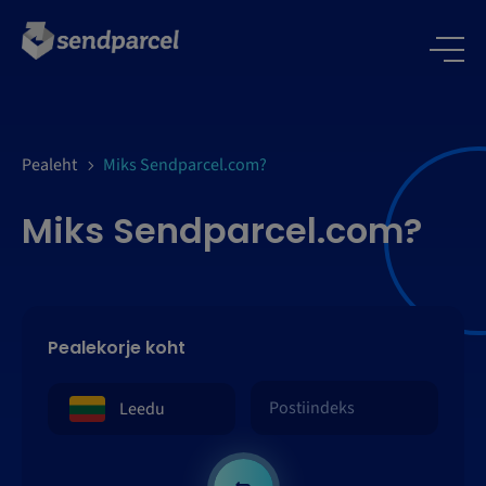
LOGI SISSE
Pealeht
Miks Sendparcel.com?
Miks Sendparcel.com?
Pealekorje koht