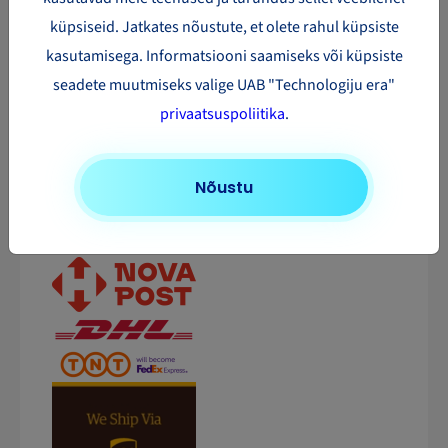
kättetoimetamisteenuse kvaliteedist, peate valima
küpsiseid. Jatkates nõustute, et olete rahul küpsiste
partnereid vastutustundlikult, sest nad esindavad
kasutamisega. Informatsiooni saamiseks või küpsiste
Teie äri. Sendparcel.com partnerite reas on ainult
seadete muutmiseks valige UAB "Technologiju era"
rahvusvaheliselt tunnustatud vedajad. Teie ostjad
privaatsuspoliitika
.
on tihtipeale targemad, kui Te arvate ja nad
tunnevad tõesti ära teenuse kvaliteedierinevused.
Nõustu
Kiire ja kvaliteetne kättetoimetamine – õnnelik
klient – Teie edukas äri.