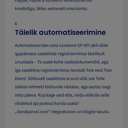
Paypal, Paysera süsteemi vahendusel või
krediidiga, täites eelnevalt oma konto.
6
Täielik automatiseerimine
Automatiseerides oma süsteemi SP API abil võite
igapäevase saadetiste registreerimise täielikult
unustada – Te saate kohe saatedokumendid, aga
iga saadetise registreerimise teostab Teie eest Teie
klient. Sõltuvalt saadetiste arvust võib see Teile
säästa mitmeid töötunde nädalas, aga aastas isegi
mitu päeva. Kujutage vaid ette, mida võiksite selle
võidetud aja jooksul korda saata?
„Sendparcel.com“ ntegratsioon on kõigile tasuta.