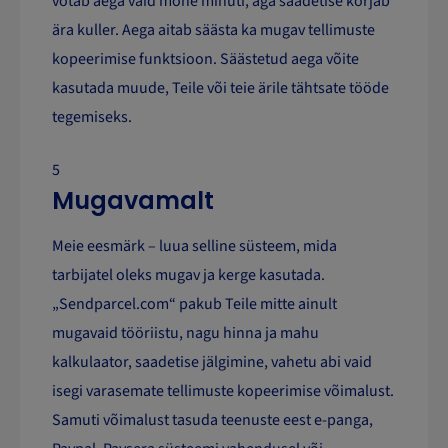
võtab aega vaid mõne minuti, aga saadetise korjab
ära kuller. Aega aitab säästa ka mugav tellimuste
kopeerimise funktsioon. Säästetud aega võite
kasutada muude, Teile või teie ärile tähtsate tööde
tegemiseks.
5
Mugavamalt
Meie eesmärk – luua selline süsteem, mida
tarbijatel oleks mugav ja kerge kasutada.
„Sendparcel.com“ pakub Teile mitte ainult
mugavaid tööriistu, nagu hinna ja mahu
kalkulaator, saadetise jälgimine, vahetu abi vaid
isegi varasemate tellimuste kopeerimise võimalust.
Samuti võimalust tasuda teenuste eest e-panga,