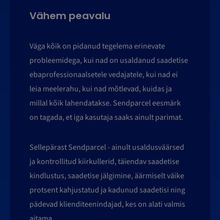
Vähem peavalu
Väga kõik on pidanud tegelema erinevate
probleemidega, kui nad on usaldanud saadetise
ebaprofessionaalsetele vedajatele, kui nad ei
leia meelerahu, kui nad mõtlevad, kuidas ja
millal kõik lahendatakse. Sendparcel eesmärk
on tagada, et iga kasutaja saaks ainult parimat.
Sellepärast Sendparcel - ainult usaldusväärsed
ja kontrollitud kiirkullerid, täiendav saadetise
kindlustus, saadetise jälgimine, äärmiselt väike
protsent kahjustatud ja kadunud saadetisi ning
pädevad klienditeenindajad, kes on alati valmis
aitama.