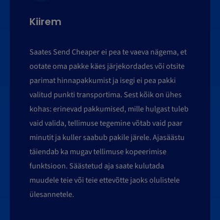
Kiirem
Saates Send Cheaper ei pea te vaeva nägema, et
ootate oma pakke käes järjekordades või otsite
parimat hinnapakkumist ja isegi ei pea pakki
valitud punkti transportima. Sest kõik on ühes
kohas: erinevad pakkumised, mille hulgast tuleb
vaid valida, tellimuse tegemine võtab vaid paar
minutit ja kuller saabub pakile järele. Ajasäästu
täiendab ka mugav tellimuse kopeerimise
funktsioon. Säästetud aja saate kulutada
muudele teie või teie ettevõtte jaoks olulistele
ülesannetele.