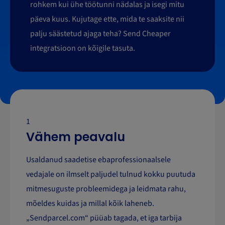
rohkem kui ühe töötunni nädalas ja isegi mitu
päeva kuus. Kujutage ette, mida te saaksite nii
palju säästetud ajaga teha? Send Cheaper
integratsioon on kõigile tasuta.
1
Vähem peavalu
Usaldanud saadetise ebaprofessionaalsele
vedajale on ilmselt paljudel tulnud kokku puutuda
mitmesuguste probleemidega ja leidmata rahu,
mõeldes kuidas ja millal kõik laheneb.
„Sendparcel.com“ püüab tagada, et iga tarbija