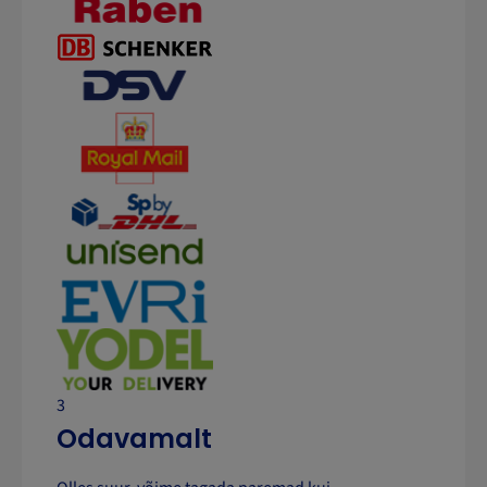
3
Odavamalt