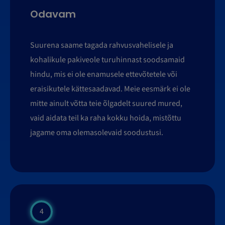
Odavam
Suurena saame tagada rahvusvahelisele ja
kohalikule pakiveole turuhinnast soodsamaid
hindu, mis ei ole enamusele ettevõtetele või
eraisikutele kättesaadavad. Meie eesmärk ei ole
mitte ainult võtta teie õlgadelt suured mured,
vaid aidata teil ka raha kokku hoida, mistõttu
jagame oma olemasolevaid soodustusi.
4