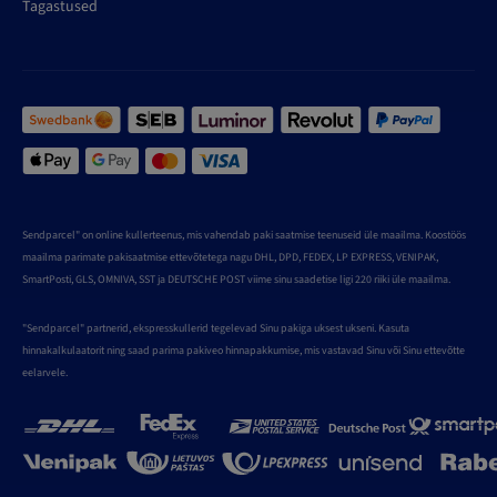
Tagastused
Sendparcel" on online kullerteenus, mis vahendab paki saatmise teenuseid üle maailma. Koostöös
maailma parimate pakisaatmise ettevõtetega nagu DHL, DPD, FEDEX, LP EXPRESS, VENIPAK,
SmartPosti, GLS, OMNIVA, SST ja DEUTSCHE POST viime sinu saadetise ligi 220 riiki üle maailma.
"Sendparcel" partnerid, ekspresskullerid tegelevad Sinu pakiga uksest ukseni. Kasuta
hinnakalkulaatorit ning saad parima pakiveo hinnapakkumise, mis vastavad Sinu või Sinu ettevõtte
eelarvele.