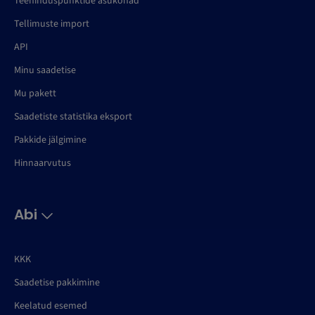
Teeninduspunktide asukohad
Tellimuste import
API
Minu saadetise
Mu pakett
Saadetiste statistika eksport
Pakkide jälgimine
Hinnaarvutus
Abi
KKK
Saadetise pakkimine
Keelatud esemed