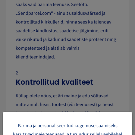
saaks vaid parima teenuse. Seetõttu
„Sendparcel.com“ - ainult usaldusväärsed ja
kontrollitud kiirkullerid, hinna sees ka täiendav
saadetise kindlustus, saadetise jälgimine, eriti
väike rikutud ja kadunud saadetiste protsent ning
kompetentsed ja alati abivalmis
klienditeenindajad.
2
Kontrollitud kvaliteet
Küllap olete nõus, et äri maine ja edu sõltuvad
mitte ainult heast tootest (või teenusest) ja heast
turustusstrateegiast vaid ka heast klientide
teenindamisest, teilt ostnud kliendi muljetest.
Parima ja personaliseeritud kogemuse saamiseks
Kuna kliendi muljed sõltuvad otseselt
kasutavad meie teenused ja turundus sellel veebilehel