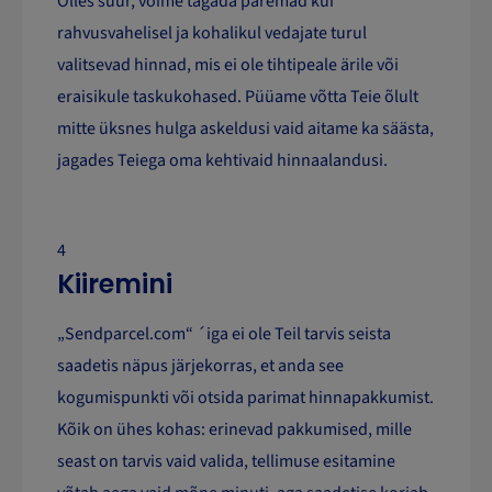
Olles suur, võime tagada paremad kui
rahvusvahelisel ja kohalikul vedajate turul
valitsevad hinnad, mis ei ole tihtipeale ärile või
eraisikule taskukohased. Püüame võtta Teie õlult
mitte üksnes hulga askeldusi vaid aitame ka säästa,
jagades Teiega oma kehtivaid hinnaalandusi.
4
Kiiremini
„Sendparcel.com“ ´iga ei ole Teil tarvis seista
saadetis näpus järjekorras, et anda see
kogumispunkti või otsida parimat hinnapakkumist.
Kõik on ühes kohas: erinevad pakkumised, mille
seast on tarvis vaid valida, tellimuse esitamine