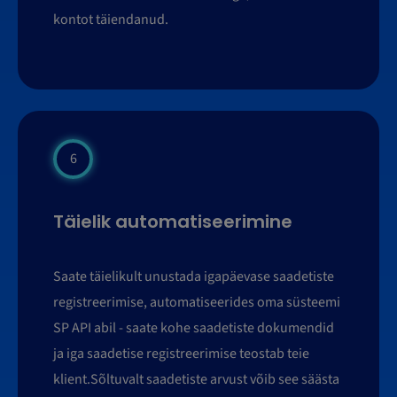
kontot täiendanud.
6
Täielik automatiseerimine
Saate täielikult unustada igapäevase saadetiste
registreerimise, automatiseerides oma süsteemi
SP API abil - saate kohe saadetiste dokumendid
ja iga saadetise registreerimise teostab teie
klient.Sõltuvalt saadetiste arvust võib see säästa