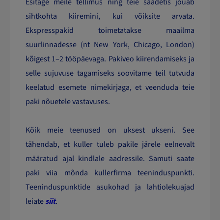
Esitage meile tellimus ning teie saadetis jõuab
sihtkohta kiiremini, kui võiksite arvata.
Ekspresspakid toimetatakse maailma
suurlinnadesse (nt New York, Chicago, London)
kõigest 1–2 tööpäevaga. Pakiveo kiirendamiseks ja
selle sujuvuse tagamiseks soovitame teil tutvuda
keelatud esemete nimekirjaga, et veenduda teie
paki nõuetele vastavuses.
Kõik meie teenused on uksest ukseni. See
tähendab, et kuller tuleb pakile järele eelnevalt
määratud ajal kindlale aadressile. Samuti saate
paki viia mõnda kullerfirma teeninduspunkti.
Teeninduspunktide asukohad ja lahtiolekuajad
leiate
siit
.