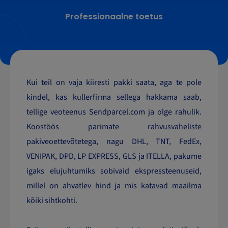
Professionaalne toetus
Kui teil on vaja kiiresti pakki saata, aga te pole
kindel, kas kullerfirma sellega hakkama saab,
tellige veoteenus Sendparcel.com ja olge rahulik.
Koostöös parimate rahvusvaheliste
pakiveoettevõtetega, nagu DHL, TNT, FedEx,
VENIPAK, DPD, LP EXPRESS, GLS ja ITELLA, pakume
igaks elujuhtumiks sobivaid ekspressteenuseid,
millel on ahvatlev hind ja mis katavad maailma
kõiki sihtkohti.