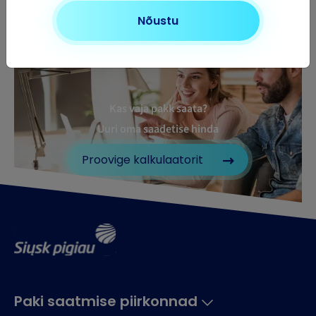
Nõustu
Kas vaja pakk saata?
Uuri oma saadetise hinda
Proovige kalkulaatorit
Paki saatmise piirkonnad