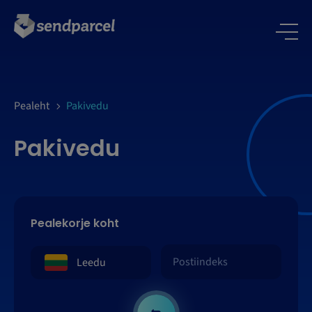
LOGI SISSE
Pealeht
Pakivedu
Pakivedu
Pealekorje koht