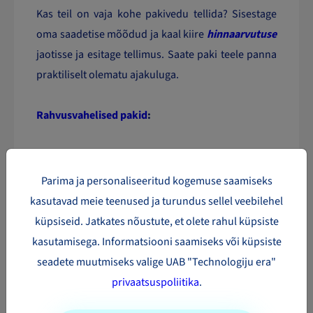
Kas teil on vaja kohe pakivedu tellida? Sisestage
oma saadetise mõõdud ja kaal kiire
hinnaarvutuse
jaotisse ja esitage tellimus. Saate paki teele panna
praktiliselt olematu ajakuluga.
Rahvusvahelised pakid
:
Austraalia
Hiina
Parima ja personaliseeritud kogemuse saamiseks
Iirimaa
kasutavad meie teenused ja turundus sellel veebilehel
Prantsusmaa
küpsiseid. Jatkates nõustute, et olete rahul küpsiste
Saksamaa
kasutamisega. Informatsiooni saamiseks või küpsiste
Hispaania
seadete muutmiseks valige UAB "Technologiju era"
Ühendriigid
privaatsuspoliitika
.