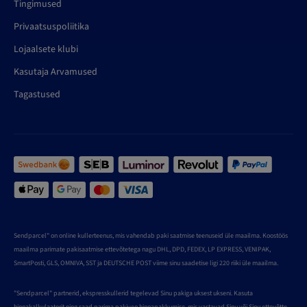
Tingimused
Privaatsuspoliitika
Lojaalsete klubi
Kasutaja Arvamused
Tagastused
Sendparcel" on online kullerteenus, mis vahendab paki saatmise teenuseid üle maailma. Koostöös
maailma parimate pakisaatmise ettevõtetega nagu DHL, DPD, FEDEX, LP EXPRESS, VENIPAK,
SmartPosti, GLS, OMNIVA, SST ja DEUTSCHE POST viime sinu saadetise ligi 220 riiki üle maailma.
"Sendparcel" partnerid, ekspresskullerid tegelevad Sinu pakiga uksest ukseni. Kasuta