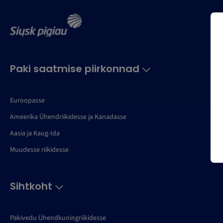
Paki saatmise piirkonnad
Euroopasse
Ameerika Ühendriikidesse ja Kanadasse
Aasia ja Kaug-Ida
Muudesse riikidesse
Sihtkoht
Pakivedu Ühendkuningriikidesse