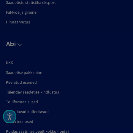
Saadetiste statistika eksport
Pakkide jälgimine
Hinnaarvutus
Abi
KKK
Saadetise pakkimine
Keelatud esemed
Täiendav saadetise kindlustus
Tolliformaalsused
Täiendavad kulleritasud
Kullerteenused
Kuidas saatmise pealt kokku hoida?