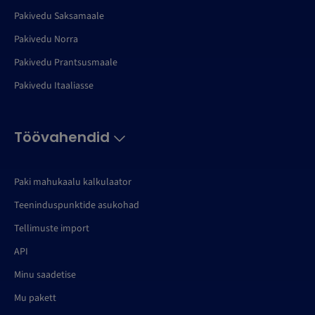
Pakivedu Saksamaale
Pakivedu Norra
Pakivedu Prantsusmaale
Pakivedu Itaaliasse
Töövahendid
Paki mahukaalu kalkulaator
Teeninduspunktide asukohad
Tellimuste import
API
Minu saadetise
Mu pakett