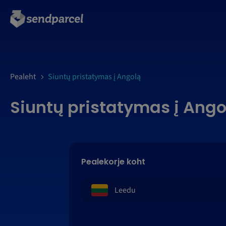
LOGI SISSE
Pealeht
Siuntų pristatymas į Angolą
Siuntų pristatymas į Ango
Pealekorje koht