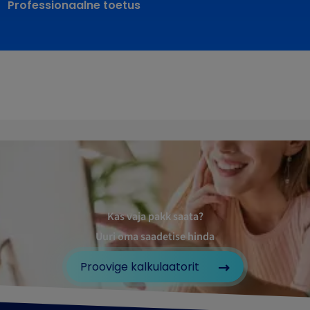
Professionaalne toetus
Kas vaja pakk saata?
Uuri oma saadetise hinda
Proovige kalkulaatorit