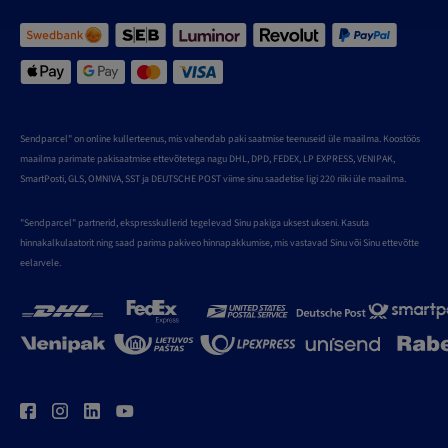
Sendparcel" on online kullerteenus, mis vahendab paki saatmise teenuseid üle maailma. Koostöös
maailma parimate pakisaatmise ettevõtetega nagu DHL, DPD, FEDEX, LP EXPRESS, VENIPAK,
SmartPosti, GLS, OMNIVA, SST ja DEUTSCHE POST viime sinu saadetise ligi 220 riiki üle maailma.
"Sendparcel" partnerid, ekspresskullerid tegelevad Sinu pakiga uksest ukseni. Kasuta
hinnakalkulaatorit ning saad parima pakiveo hinnapakkumise, mis vastavad Sinu või Sinu ettevõtte
eelarvele.