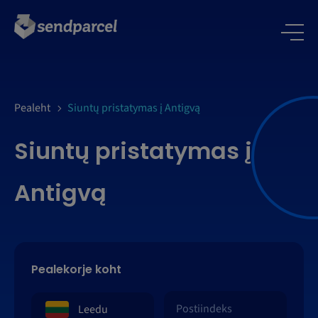
LOGI SISSE
Pealeht
Siuntų pristatymas į Antigvą
Siuntų pristatymas į
Antigvą
Pealekorje koht