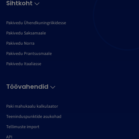
Sihtkoht
Pakivedu Ühendkuningriikidesse
Pakivedu Saksamaale
Pakivedu Norra
Pakivedu Prantsusmaale
Pakivedu Itaaliasse
Töövahendid
Paki mahukaalu kalkulaator
Teeninduspunktide asukohad
Tellimuste import
API