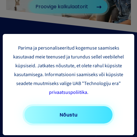
Proovige kalkulaatorit
Parima ja personaliseeritud kogemuse saamiseks
kasutavad meie teenused ja turundus sellel veebilehel
küpsiseid. Jatkates nõustute, et olete rahul küpsiste
Paki saatmise piirkonnad
kasutamisega. Informatsiooni saamiseks või küpsiste
seadete muutmiseks valige UAB "Technologiju era"
Euroopasse
privaatsuspoliitika
.
Ameerika Ühendriikidesse ja Kanadasse
Aasia ja Kaug-Ida
Nõustu
Muudesse riikidesse