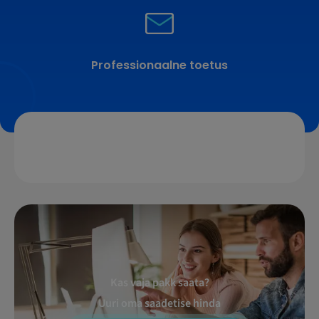
Professionaalne toetus
Kas vaja pakk saata?
Uuri oma saadetise hinda