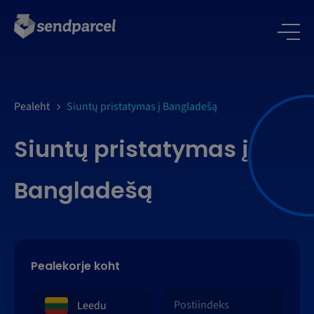
LOGI SISSE
Pealeht
Siuntų pristatymas į Bangladešą
Siuntų pristatymas į
Bangladešą
Pealekorje koht