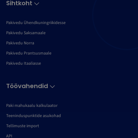
Sihtkoht
Pakivedu Ühendkuningriikidesse
Pakivedu Saksamaale
Pakivedu Norra
Pakivedu Prantsusmaale
Pakivedu Itaaliasse
Töövahendid
Paki mahukaalu kalkulaator
Teeninduspunktide asukohad
Tellimuste import
API