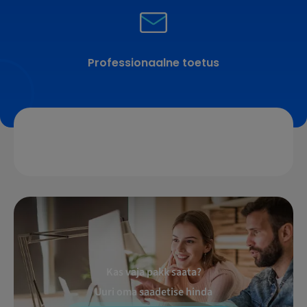
Professionaalne toetus
Kas vaja pakk saata?
Uuri oma saadetise hinda