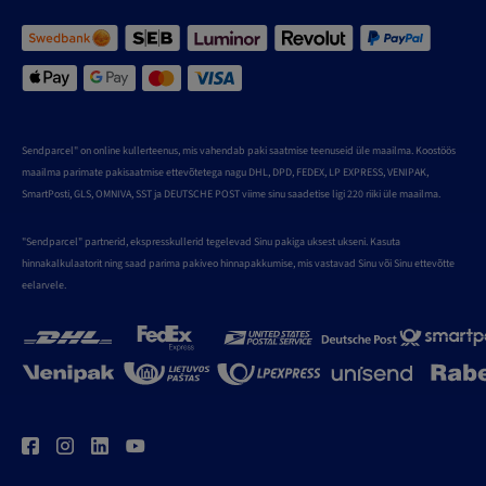
Sendparcel" on online kullerteenus, mis vahendab paki saatmise teenuseid üle maailma. Koostöös
maailma parimate pakisaatmise ettevõtetega nagu DHL, DPD, FEDEX, LP EXPRESS, VENIPAK,
SmartPosti, GLS, OMNIVA, SST ja DEUTSCHE POST viime sinu saadetise ligi 220 riiki üle maailma.
"Sendparcel" partnerid, ekspresskullerid tegelevad Sinu pakiga uksest ukseni. Kasuta
hinnakalkulaatorit ning saad parima pakiveo hinnapakkumise, mis vastavad Sinu või Sinu ettevõtte
eelarvele.