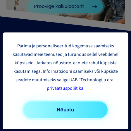
Proovige kalkulaatorit
Parima ja personaliseeritud kogemuse saamiseks
kasutavad meie teenused ja turundus sellel veebilehel
küpsiseid. Jatkates nõustute, et olete rahul küpsiste
Paki saatmise piirkonnad
kasutamisega. Informatsiooni saamiseks või küpsiste
seadete muutmiseks valige UAB "Technologiju era"
Euroopasse
privaatsuspoliitika
.
Ameerika Ühendriikidesse ja Kanadasse
Aasia ja Kaug-Ida
Nõustu
Muudesse riikidesse