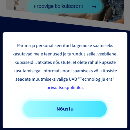
Proovige kalkulaatorit
Parima ja personaliseeritud kogemuse saamiseks
kasutavad meie teenused ja turundus sellel veebilehel
küpsiseid. Jatkates nõustute, et olete rahul küpsiste
Paki saatmise piirkonnad
kasutamisega. Informatsiooni saamiseks või küpsiste
seadete muutmiseks valige UAB "Technologiju era"
Euroopasse
privaatsuspoliitika
.
Ameerika Ühendriikidesse ja Kanadasse
Aasia ja Kaug-Ida
Nõustu
Muudesse riikidesse