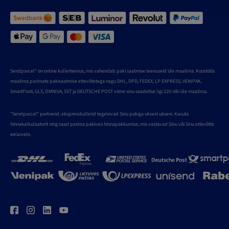
Sendparcel" on online kullerteenus, mis vahendab paki saatmise teenuseid üle maailma. Koostöös
maailma parimate pakisaatmise ettevõtetega nagu DHL, DPD, FEDEX, LP EXPRESS, VENIPAK,
SmartPosti, GLS, OMNIVA, SST ja DEUTSCHE POST viime sinu saadetise ligi 220 riiki üle maailma.
"Sendparcel" partnerid, ekspresskullerid tegelevad Sinu pakiga uksest ukseni. Kasuta
hinnakalkulaatorit ning saad parima pakiveo hinnapakkumise, mis vastavad Sinu või Sinu ettevõtte
eelarvele.