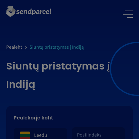
LOGI SISSE
Pealeht
Siuntų pristatymas į Indiją
Siuntų pristatymas į
Indiją
Pealekorje koht