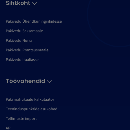
Sihtkoht
Pakivedu Ühendkuningriikidesse
Pakivedu Saksamaale
Pakivedu Norra
Pakivedu Prantsusmaale
Pakivedu Itaaliasse
Töövahendid
Paki mahukaalu kalkulaator
Teeninduspunktide asukohad
Tellimuste import
API