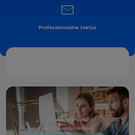
Professionaalne toetus
Kas vaja pakk saata?
Uuri oma saadetise hinda