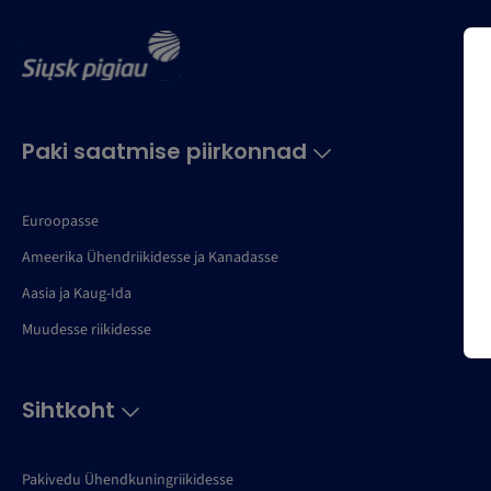
Paki saatmise piirkonnad
Euroopasse
Ameerika Ühendriikidesse ja Kanadasse
Aasia ja Kaug-Ida
Muudesse riikidesse
Sihtkoht
Pakivedu Ühendkuningriikidesse