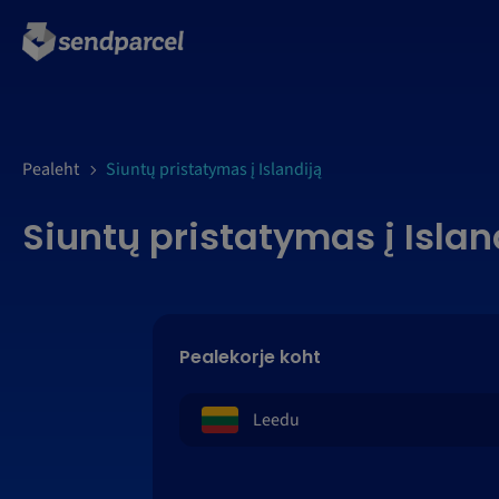
LOGI SISSE
Pealeht
Siuntų pristatymas į Islandiją
Siuntų pristatymas į Islan
Pealekorje koht