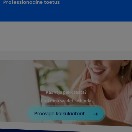
Professionaalne toetus
Kas vaja pakk saata?
Uuri oma saadetise hinda
Proovige kalkulaatorit