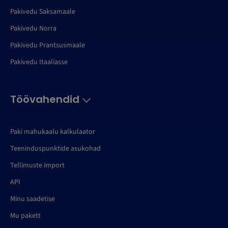
Pakivedu Saksamaale
Pakivedu Norra
Pakivedu Prantsusmaale
Pakivedu Itaaliasse
Töövahendid
Paki mahukaalu kalkulaator
Teeninduspunktide asukohad
Tellimuste import
API
Minu saadetise
Mu pakett