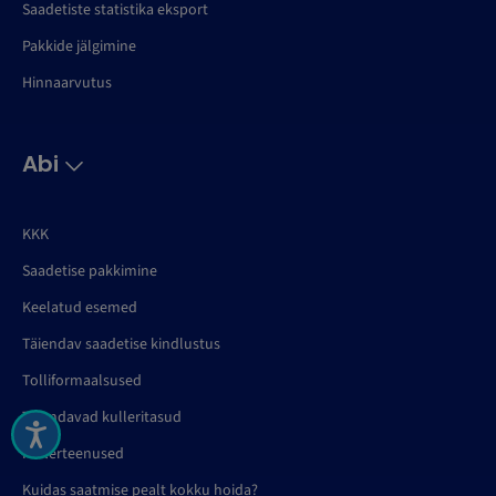
Saadetiste statistika eksport
Pakkide jälgimine
Hinnaarvutus
Abi
KKK
Saadetise pakkimine
Keelatud esemed
Täiendav saadetise kindlustus
Tolliformaalsused
Täiendavad kulleritasud
Kullerteenused
Kuidas saatmise pealt kokku hoida?