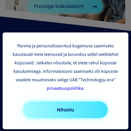
Proovige kalkulaatorit
Parima ja personaliseeritud kogemuse saamiseks
kasutavad meie teenused ja turundus sellel veebilehel
küpsiseid. Jatkates nõustute, et olete rahul küpsiste
Paki saatmise piirkonnad
kasutamisega. Informatsiooni saamiseks või küpsiste
seadete muutmiseks valige UAB "Technologiju era"
Euroopasse
privaatsuspoliitika
.
Ameerika Ühendriikidesse ja Kanadasse
Aasia ja Kaug-Ida
Nõustu
Muudesse riikidesse