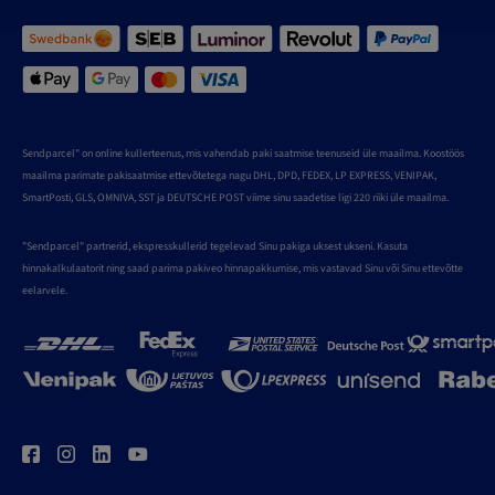
Sendparcel" on online kullerteenus, mis vahendab paki saatmise teenuseid üle maailma. Koostöös
maailma parimate pakisaatmise ettevõtetega nagu DHL, DPD, FEDEX, LP EXPRESS, VENIPAK,
SmartPosti, GLS, OMNIVA, SST ja DEUTSCHE POST viime sinu saadetise ligi 220 riiki üle maailma.
"Sendparcel" partnerid, ekspresskullerid tegelevad Sinu pakiga uksest ukseni. Kasuta
hinnakalkulaatorit ning saad parima pakiveo hinnapakkumise, mis vastavad Sinu või Sinu ettevõtte
eelarvele.