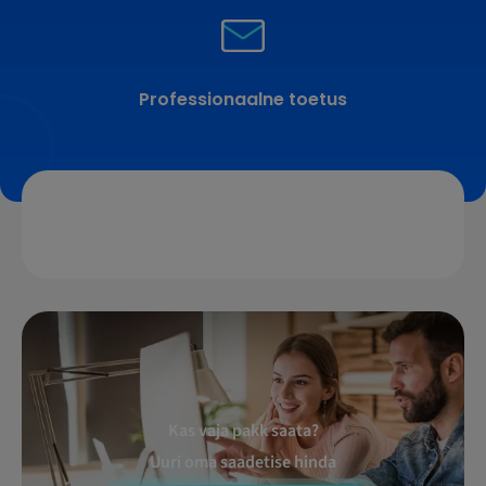
Professionaalne toetus
Kas vaja pakk saata?
Uuri oma saadetise hinda