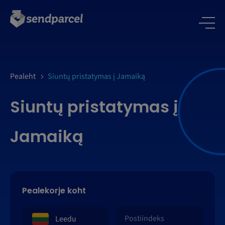
LOGI SISSE
Pealeht
Siuntų pristatymas į Jamaiką
Siuntų pristatymas į
Jamaiką
Pealekorje koht