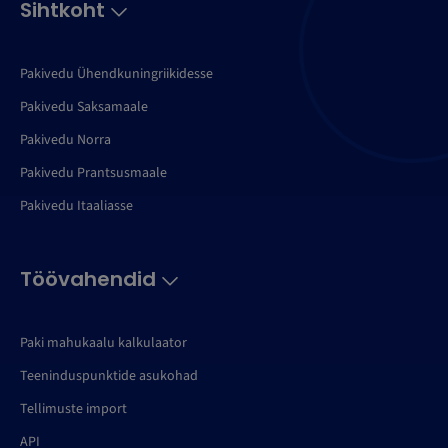
Sihtkoht
Pakivedu Ühendkuningriikidesse
Pakivedu Saksamaale
Pakivedu Norra
Pakivedu Prantsusmaale
Pakivedu Itaaliasse
Töövahendid
Paki mahukaalu kalkulaator
Teeninduspunktide asukohad
Tellimuste import
API