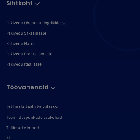
Sihtkoht
Pakivedu Ühendkuningriikidesse
Pakivedu Saksamaale
Pakivedu Norra
Pakivedu Prantsusmaale
Pakivedu Itaaliasse
Töövahendid
Paki mahukaalu kalkulaator
Teeninduspunktide asukohad
Tellimuste import
API