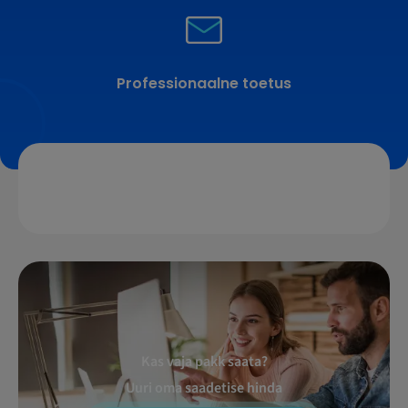
Professionaalne toetus
Kas vaja pakk saata?
Uuri oma saadetise hinda