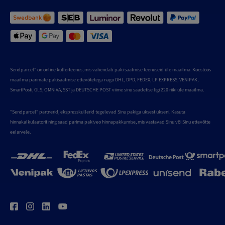
Sendparcel" on online kullerteenus, mis vahendab paki saatmise teenuseid üle maailma. Koostöös
maailma parimate pakisaatmise ettevõtetega nagu DHL, DPD, FEDEX, LP EXPRESS, VENIPAK,
SmartPosti, GLS, OMNIVA, SST ja DEUTSCHE POST viime sinu saadetise ligi 220 riiki üle maailma.
"Sendparcel" partnerid, ekspresskullerid tegelevad Sinu pakiga uksest ukseni. Kasuta
hinnakalkulaatorit ning saad parima pakiveo hinnapakkumise, mis vastavad Sinu või Sinu ettevõtte
eelarvele.