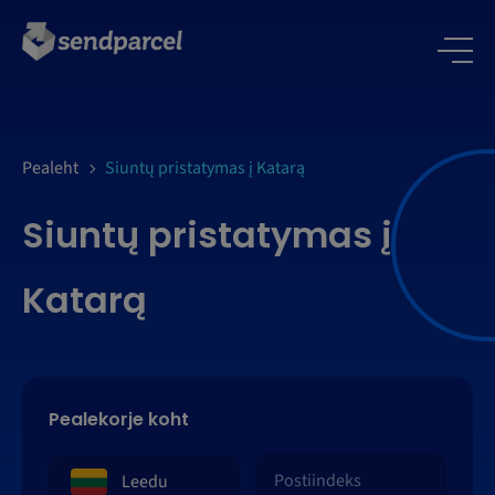
LOGI SISSE
Pealeht
Siuntų pristatymas į Katarą
Siuntų pristatymas į
Katarą
Pealekorje koht