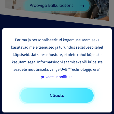
Proovige kalkulaatorit
Parima ja personaliseeritud kogemuse saamiseks
kasutavad meie teenused ja turundus sellel veebilehel
küpsiseid. Jatkates nõustute, et olete rahul küpsiste
Paki saatmise piirkonnad
kasutamisega. Informatsiooni saamiseks või küpsiste
seadete muutmiseks valige UAB "Technologiju era"
Euroopasse
privaatsuspoliitika
.
Ameerika Ühendriikidesse ja Kanadasse
Aasia ja Kaug-Ida
Nõustu
Muudesse riikidesse