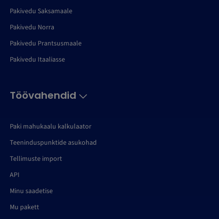
Pakivedu Saksamaale
Pakivedu Norra
Pakivedu Prantsusmaale
Pakivedu Itaaliasse
Töövahendid
Paki mahukaalu kalkulaator
Teeninduspunktide asukohad
Tellimuste import
API
Minu saadetise
Mu pakett