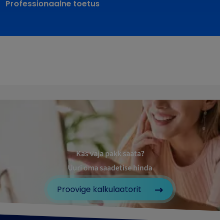
Professionaalne toetus
Kas vaja pakk saata?
Uuri oma saadetise hinda
Proovige kalkulaatorit