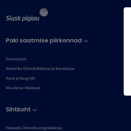
Paki saatmise piirkonnad
Euroopasse
Ameerika Ühendriikidesse ja Kanadasse
Aasia ja Kaug-Ida
Muudesse riikidesse
Sihtkoht
Pakivedu Ühendkuningriikidesse