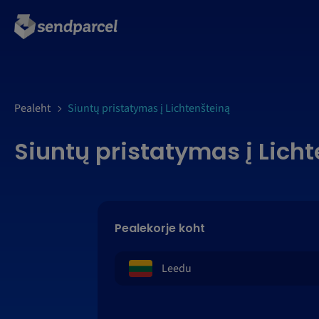
LOGI SISSE
Pealeht
Siuntų pristatymas į Lichtenšteiną
Siuntų pristatymas į Lich
Pealekorje koht