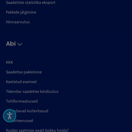
Saadetiste statistika eksport
Pakkide jälgimine
Hinnaarvutus
Abi
KKK
Saadetise pakkimine
Keelatud esemed
Täiendav saadetise kindlustus
Tolliformaalsused
Täiendavad kulleritasud
Kullerteenused
Kuidas saatmise pealt kokku hoida?