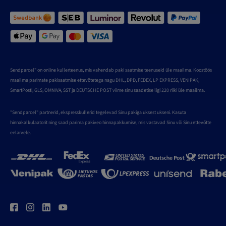
Sendparcel" on online kullerteenus, mis vahendab paki saatmise teenuseid üle maailma. Koostöös
maailma parimate pakisaatmise ettevõtetega nagu DHL, DPD, FEDEX, LP EXPRESS, VENIPAK,
SmartPosti, GLS, OMNIVA, SST ja DEUTSCHE POST viime sinu saadetise ligi 220 riiki üle maailma.
"Sendparcel" partnerid, ekspresskullerid tegelevad Sinu pakiga uksest ukseni. Kasuta
hinnakalkulaatorit ning saad parima pakiveo hinnapakkumise, mis vastavad Sinu või Sinu ettevõtte
eelarvele.