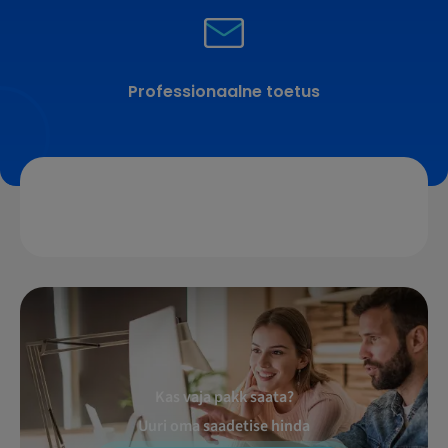
Professionaalne toetus
Kas vaja pakk saata?
Uuri oma saadetise hinda