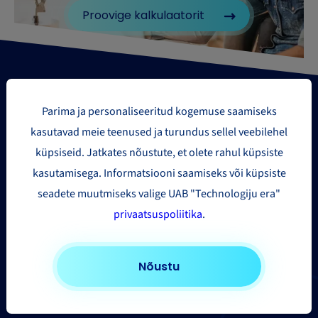
Proovige kalkulaatorit
Parima ja personaliseeritud kogemuse saamiseks
kasutavad meie teenused ja turundus sellel veebilehel
küpsiseid. Jatkates nõustute, et olete rahul küpsiste
Paki saatmise piirkonnad
kasutamisega. Informatsiooni saamiseks või küpsiste
seadete muutmiseks valige UAB "Technologiju era"
Euroopasse
privaatsuspoliitika
.
Ameerika Ühendriikidesse ja Kanadasse
Aasia ja Kaug-Ida
Nõustu
Muudesse riikidesse