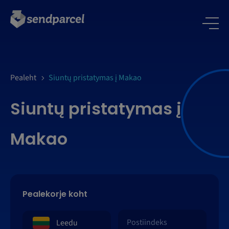
LOGI SISSE
Pealeht
Siuntų pristatymas į Makao
Siuntų pristatymas į
Makao
Pealekorje koht