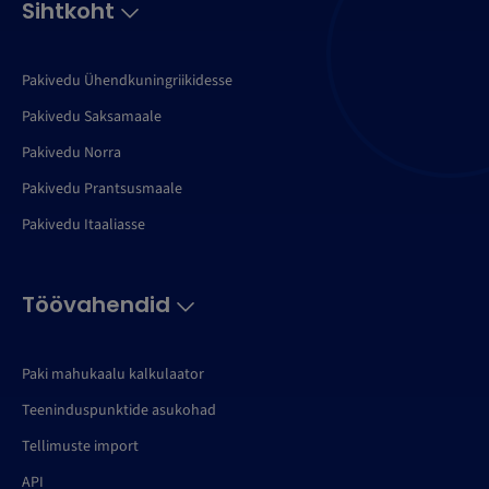
Sihtkoht
Pakivedu Ühendkuningriikidesse
Pakivedu Saksamaale
Pakivedu Norra
Pakivedu Prantsusmaale
Pakivedu Itaaliasse
Töövahendid
Paki mahukaalu kalkulaator
Teeninduspunktide asukohad
Tellimuste import
API