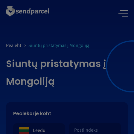
LOGI SISSE
Pealeht
Siuntų pristatymas į Mongoliją
Siuntų pristatymas į
Mongoliją
Pealekorje koht