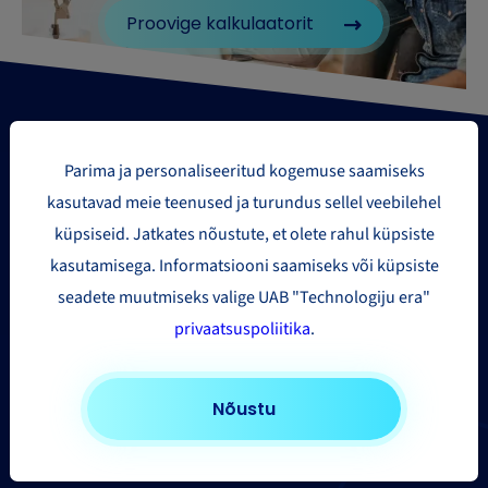
Proovige kalkulaatorit
Parima ja personaliseeritud kogemuse saamiseks
kasutavad meie teenused ja turundus sellel veebilehel
küpsiseid. Jatkates nõustute, et olete rahul küpsiste
Paki saatmise piirkonnad
kasutamisega. Informatsiooni saamiseks või küpsiste
seadete muutmiseks valige UAB "Technologiju era"
Euroopasse
privaatsuspoliitika
.
Ameerika Ühendriikidesse ja Kanadasse
Aasia ja Kaug-Ida
Nõustu
Muudesse riikidesse