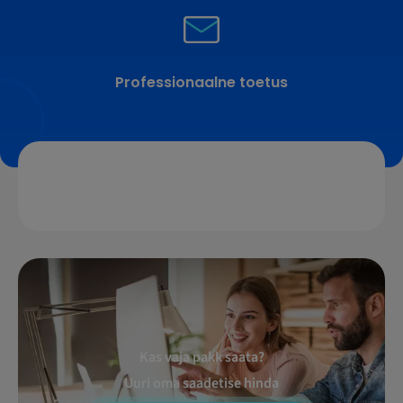
Professionaalne toetus
Kas vaja pakk saata?
Uuri oma saadetise hinda