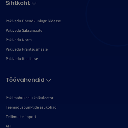
Sihtkoht
Pakivedu Ühendkuningriikidesse
Pakivedu Saksamaale
Pakivedu Norra
Pakivedu Prantsusmaale
Pakivedu Itaaliasse
Töövahendid
Paki mahukaalu kalkulaator
Teeninduspunktide asukohad
Tellimuste import
API