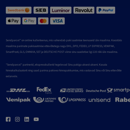
Sendparcel" on online kullerteenus, mis vahendab paki saatmise teenuseid üle maailma. Koostöös
maailma parimate pakisaatmise ettevõtetega nagu DHL, DPD, FEDEX, LP EXPRESS, VENIPAK,
SmartPosti, GLS, OMNIVA, SST ja DEUTSCHE POST viime sinu saadetise ligi 220 riiki üle maailma.
"Sendparcel" partnerid, ekspresskullerid tegelevad Sinu pakiga uksest ukseni. Kasuta
hinnakalkulaatorit ning saad parima pakiveo hinnapakkumise, mis vastavad Sinu või Sinu ettevõtte
eelarvele.