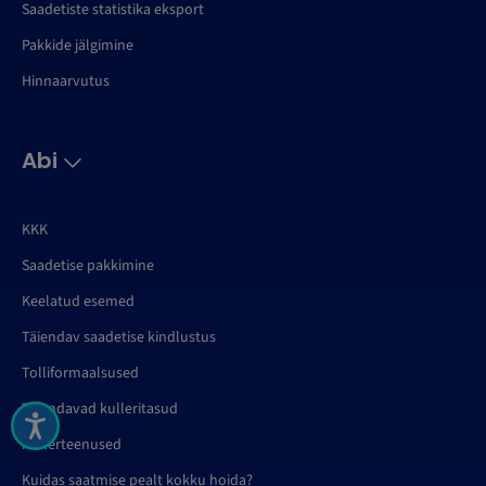
Saadetiste statistika eksport
Pakkide jälgimine
Hinnaarvutus
Abi
KKK
Saadetise pakkimine
Keelatud esemed
Täiendav saadetise kindlustus
Tolliformaalsused
Täiendavad kulleritasud
Kullerteenused
Kuidas saatmise pealt kokku hoida?