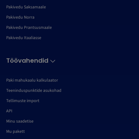
Pakivedu Saksamaale
Pakivedu Norra
Pakivedu Prantsusmaale
Pakivedu Itaaliasse
Töövahendid
Paki mahukaalu kalkulaator
Teeninduspunktide asukohad
Tellimuste import
API
Minu saadetise
Mu pakett