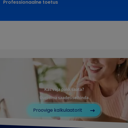
Professionaalne toetus
Kas vaja pakk saata?
Uuri oma saadetise hinda
Proovige kalkulaatorit