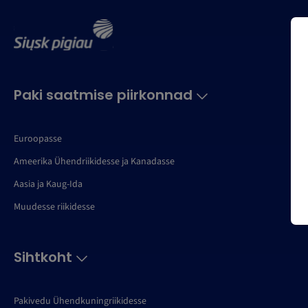
Paki saatmise piirkonnad
Euroopasse
Ameerika Ühendriikidesse ja Kanadasse
Aasia ja Kaug-Ida
Muudesse riikidesse
Sihtkoht
Pakivedu Ühendkuningriikidesse