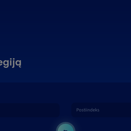
egiją