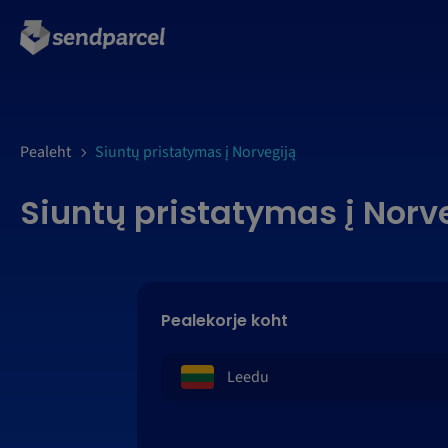
LOGI SISSE
Pealeht
Siuntų pristatymas į Norvegiją
Siuntų pristatymas į Norv
Pealekorje koht