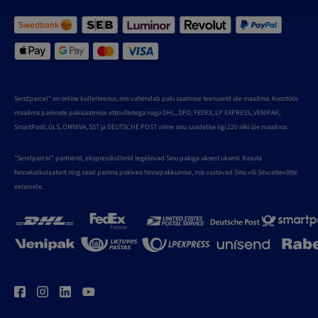
Sendparcel" on online kullerteenus, mis vahendab paki saatmise teenuseid üle maailma. Koostöös
maailma parimate pakisaatmise ettevõtetega nagu DHL, DPD, FEDEX, LP EXPRESS, VENIPAK,
SmartPosti, GLS, OMNIVA, SST ja DEUTSCHE POST viime sinu saadetise ligi 220 riiki üle maailma.
"Sendparcel" partnerid, ekspresskullerid tegelevad Sinu pakiga uksest ukseni. Kasuta
hinnakalkulaatorit ning saad parima pakiveo hinnapakkumise, mis vastavad Sinu või Sinu ettevõtte
eelarvele.