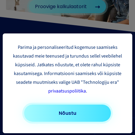
Proovige kalkulaatorit
Parima ja personaliseeritud kogemuse saamiseks
kasutavad meie teenused ja turundus sellel veebilehel
küpsiseid. Jatkates nõustute, et olete rahul küpsiste
Paki saatmise piirkonnad
kasutamisega. Informatsiooni saamiseks või küpsiste
seadete muutmiseks valige UAB "Technologiju era"
Euroopasse
privaatsuspoliitika
.
Ameerika Ühendriikidesse ja Kanadasse
Aasia ja Kaug-Ida
Nõustu
Muudesse riikidesse