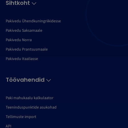
Sihtkoht
Pakivedu Ühendkuningriikidesse
Pakivedu Saksamaale
Pakivedu Norra
Pakivedu Prantsusmaale
Pakivedu Itaaliasse
Töövahendid
Paki mahukaalu kalkulaator
Teeninduspunktide asukohad
Tellimuste import
API