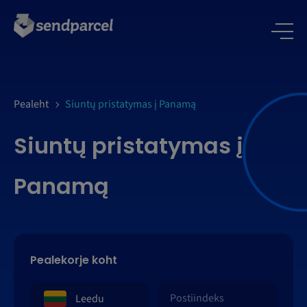
LOGI SISSE
Pealeht
Siuntų pristatymas į Panamą
Siuntų pristatymas į
Panamą
Pealekorje koht