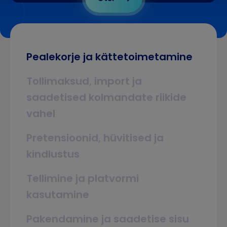
Pealekorje ja kättetoimetamine
Tollimaksud, import ja
saadetised kolmandate riikide
vahel
Pretensioonid, hüvitised ja
kindlustus
Tellimine ja platvormi
kasutamine
Pakendamine ja saadetise sisu