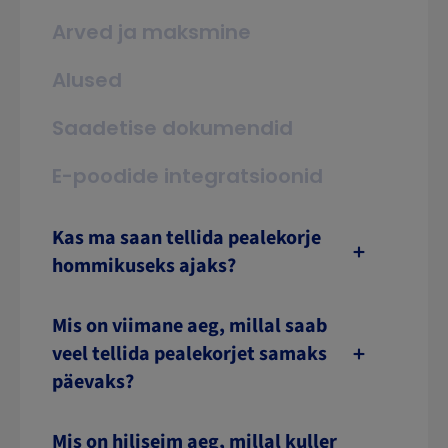
Arved ja maksmine
Alused
Saadetise dokumendid
E-poodide integratsioonid
Kas ma saan tellida pealekorje
hommikuseks ajaks?
Mis on viimane aeg, millal saab
veel tellida pealekorjet samaks
päevaks?
Mis on hiliseim aeg, millal kuller