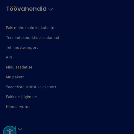
Töövahendid
Paki mahukaalu kalkulaator
Teeninduspunktide asukohad
Tellimuste import
API
Minu saadetise
Mu pakett
Saadetiste statistika eksport
Pakkide jälgimine
Hinnaarvutus
Abi