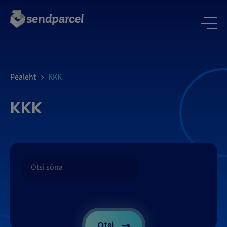
LOGI SISSE
Pealeht
KKK
KKK
Otsi