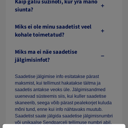
Kaip galiu sužinoti, kur yra mano
siunta?
Miks ei ole minu saadetist veel
kohale toimetatud?
Miks ma ei näe saadetise
jälgimisinfot?
Saadetise jälgimise info esitatakse pärast
maksmist, kui tellimust hakatakse täitma ja
saadetis antakse veoks üle. Jälgimisandmed
uuenevad süsteemis siis, kui kuller saadetise
skaneerib, seega võib pärast pealekorjet kuluda
mõni tund, enne kui info nähtavaks muutub.
Saadetist saate jälgida saadetise jälgimisnumbri
või unikaalse Sendparceli tellimuse numbri abil,