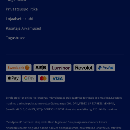
Privaatsuspoliitika
Lojaalsete klubi
Kasutaja Arvamused
Tagastused
Sendparcel" on online kullerteenus, mis vahendab paki saatmise teenuseid üle maailma. Koostöös
maailma parimate pakisaatmise ettevõtetega nagu DHL, DPD, FEDEX, LP EXPRESS, VENIPAK,
SmartPosti, GLS, OMNIVA, SST ja DEUTSCHE POST viime sinu saadetise ligi 220 riiki üle maailma.
"Sendparcel" partnerid, ekspresskullerid tegelevad Sinu pakiga uksest ukseni. Kasuta
hinnakalkulaatorit ning saad parima pakiveo hinnapakkumise, mis vastavad Sinu või Sinu ettevõtte