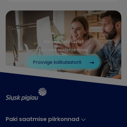
Kas vaja pakk saata?
Uuri oma saadetise hinda
Proovige kalkulaatorit
Paki saatmise piirkonnad