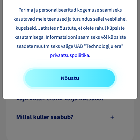
mille leiate kinnituskirjast või oma konto jaotisest
My Orders. Kui jälgimisinfo ei uuene 24 tunni
Parima ja personaliseeritud kogemuse saamiseks
jooksul pärast saadetise pealekorjet, kontrollige,
kasutavad meie teenused ja turundus sellel veebilehel
kas kasutate õiget numbrit.
küpsiseid. Jatkates nõustute, et olete rahul küpsiste
Pange tähele, et mõne teenuse puhul, näiteks
kasutamisega. Informatsiooni saamiseks või küpsiste
Deutsche Post ilma jälgimiseta, jälgimisnumbrit
seadete muutmiseks valige UAB "Technologiju era"
ei anta ja te ei saa saadetist jälgida.
privaatsuspoliitika
.
Millised on kulleri
kontaktandmed?
Nõustu
Kas saadetise pealevõtmiseks on
vaja kuller eraldi välja kutsuda?
Millal kuller saabub?