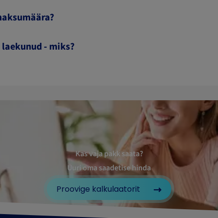
emaksumäära?
 laekunud - miks?
Kas vaja pakk saata?
Uuri oma saadetise hinda
Proovige kalkulaatorit