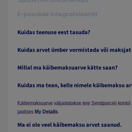
Saadetise dokumendid
E-poodide integratsioonid
Kuidas teenuse eest tasuda?
Kuidas arvet ümber vormistada või maksjat 
Millal ma käibemaksuarve kätte saan?
Kuidas ma tean, kelle nimele käibemaksu ar
Käibemaksuarve
väljastatakse
teie
Sendparceli
kontol
jaotises
My
Details
.
Ma ei ole veel käibemaksu arvet saanud.