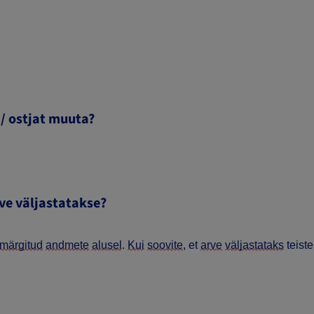
/ ostjat muuta?
ve väljastatakse?
märgitud
andmete
alusel
.
Kui
soovite
, et
arve
väljastataks
teist