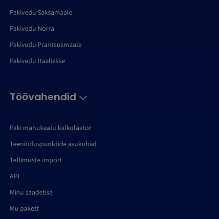
Pakivedu Saksamaale
Pakivedu Norra
Pakivedu Prantsusmaale
Pakivedu Itaaliasse
Töövahendid
Paki mahukaalu kalkulaator
Teeninduspunktide asukohad
Tellimuste import
API
Minu saadetise
Mu pakett