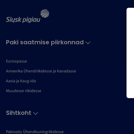
Paki saatmise piirkonnad
Euroopasse
Ameerika Ühendriikidesse ja Kanadasse
Aasia ja Kaug-Ida
Muudesse riikidesse
Sihtkoht
Pakivedu Ühendkuningriikidesse