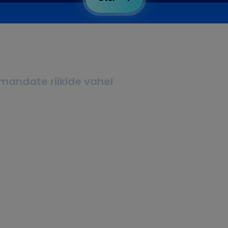
lmandate riikide vahel