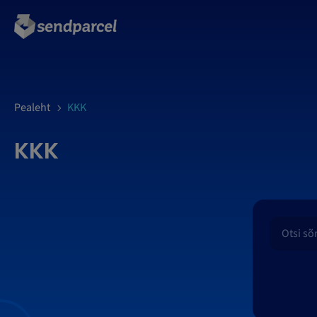
LOGI SISSE
Pealeht
KKK
KKK