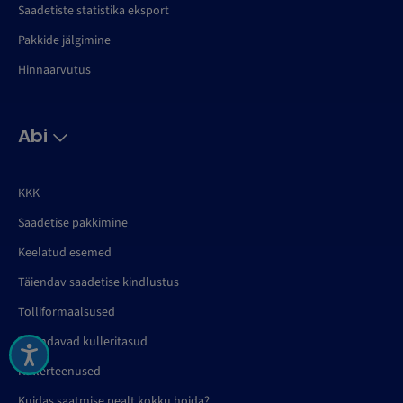
Saadetiste statistika eksport
Pakkide jälgimine
Hinnaarvutus
Abi
KKK
Saadetise pakkimine
Keelatud esemed
Täiendav saadetise kindlustus
Tolliformaalsused
Täiendavad kulleritasud
Kullerteenused
Kuidas saatmise pealt kokku hoida?