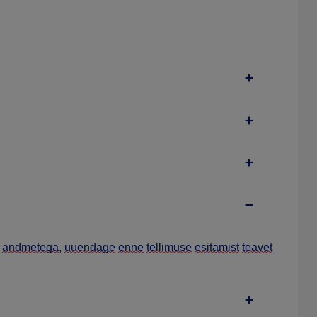
e
andmetega
,
uuendage
enne
tellimuse
esitamist
teavet