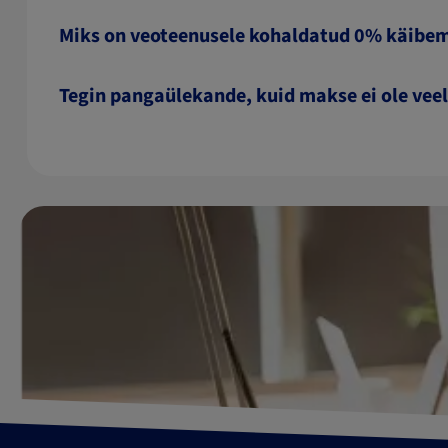
Miks on veoteenusele kohaldatud 0% käib
Tegin pangaülekande, kuid makse ei ole veel