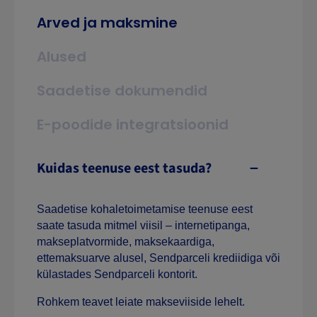
Arved ja maksmine
Alused
Saadetise dokumendid
E-poodide integratsioonid
Kuidas teenuse eest tasuda?
Saadetise kohaletoimetamise teenuse eest
saate tasuda mitmel viisil – internetipanga,
makseplatvormide, maksekaardiga,
ettemaksuarve alusel, Sendparceli krediidiga või
külastades Sendparceli kontorit.
Rohkem teavet leiate makseviiside lehelt.