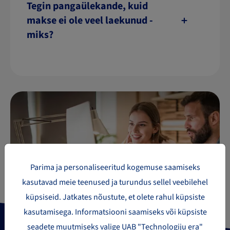
Tegin pangaülekande, kuid
makse ei ole veel laekunud -
miks?
Kas vaja pakk saata?
Uuri oma saadetise hinda
Parima ja personaliseeritud kogemuse saamiseks
kasutavad meie teenused ja turundus sellel veebilehel
Proovige kalkulaatorit
küpsiseid. Jatkates nõustute, et olete rahul küpsiste
kasutamisega. Informatsiooni saamiseks või küpsiste
seadete muutmiseks valige UAB "Technologiju era"