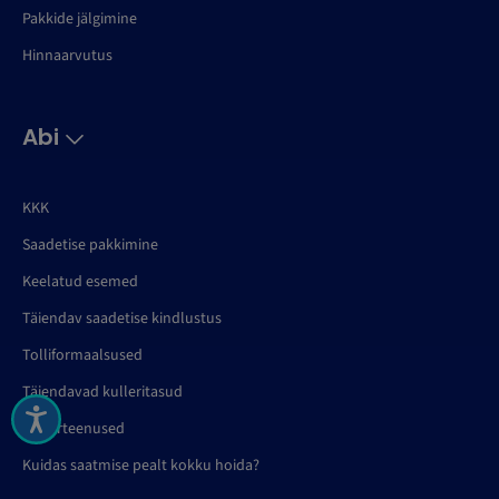
Pakkide jälgimine
Hinnaarvutus
Abi
KKK
Saadetise pakkimine
Keelatud esemed
Täiendav saadetise kindlustus
Tolliformaalsused
Täiendavad kulleritasud
Kullerteenused
Kuidas saatmise pealt kokku hoida?