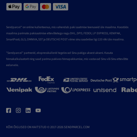
Sendparcel" on online kullerteenus, mis vahendab paki saatmise teenuseid üle maailma. Koostöös
maailma parimate pakisaatmise ettevõtetega nagu DHL, DPD, FEDEX, LP EXPRESS, VENIPAK,
SmartPosti, GLS, OMNIVA, SST ja DEUTSCHE POST viime sinu saadetise ligi 220 riiki üle maailma.
"Sendparcel" partnerid, ekspresskullerid tegelevad Sinu pakiga uksest ukseni. Kasuta
hinnakalkulaatorit ning saad parima pakiveo hinnapakkumise, mis vastavad Sinu või Sinu ettevõtte
eelarvele.
KÕIK ÕIGUSED ON KAITSTUD © 2017-2026 SENDPARCEL.COM