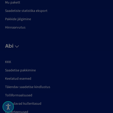
Mu pakett
Saadetiste statistika eksport
Pakkide jälgimine
Hinnaarvutus
Abi
KKK
Saadetise pakkimine
Keelatud esemed
Täiendav saadetise kindlustus
Tolliformaalsused
Täiendavad kulleritasud
Kullerteenused