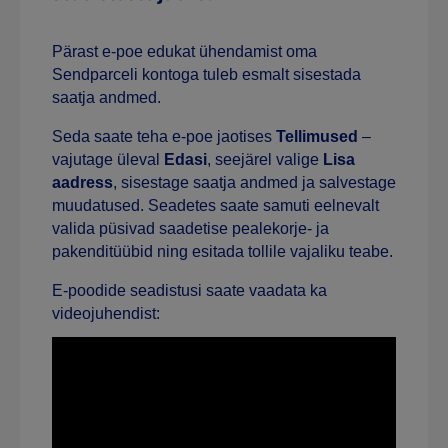
Pärast e-poe edukat ühendamist oma
Sendparceli kontoga tuleb esmalt sisestada
saatja andmed.
Seda saate teha e-poe jaotises
Tellimused
–
vajutage üleval
Edasi
, seejärel valige
Lisa
aadress
, sisestage saatja andmed ja salvestage
muudatused. Seadetes saate samuti eelnevalt
valida püsivad saadetise pealekorje- ja
pakenditüübid ning esitada tollile vajaliku teabe.
E-poodide seadistusi saate vaadata ka
videojuhendist: