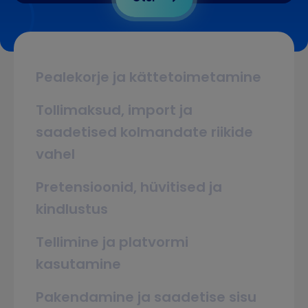
Pealekorje ja kättetoimetamine
Tollimaksud, import ja
saadetised kolmandate riikide
vahel
Pretensioonid, hüvitised ja
kindlustus
Tellimine ja platvormi
kasutamine
Pakendamine ja saadetise sisu