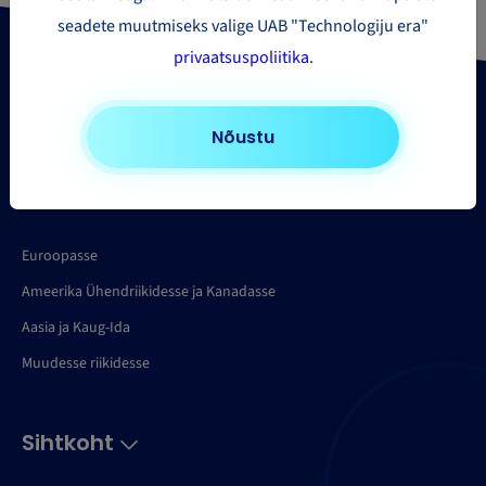
seadete muutmiseks valige UAB "Technologiju era"
privaatsuspoliitika
.
Nõustu
Paki saatmise piirkonnad
Euroopasse
Ameerika Ühendriikidesse ja Kanadasse
Aasia ja Kaug-Ida
Muudesse riikidesse
Sihtkoht