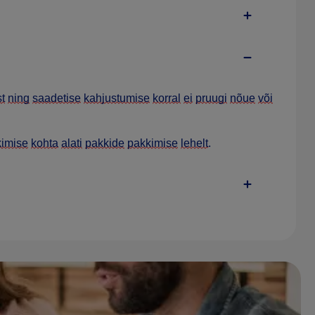
t
ning
saadetise
kahjustumise
korral
ei
pruugi
nõue
või
imise
kohta
alati
pakkide
pakkimise
lehelt
.