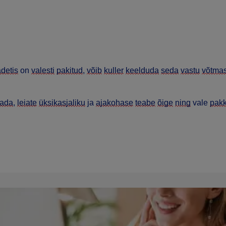
detis
on
valesti
pakitud
,
võib
kuller
keelduda
seda
vastu
võtmas
tada
,
leiate
üksikasjaliku
ja
ajakohase
teabe
õige
ning
vale
pakk