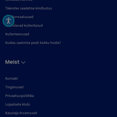
Täiendav saadetise kindlustus
Tolliformaalsused
Täiendavad kulleritasud
Kullerteenused
Kuidas saatmise pealt kokku hoida?
Meist
Kontakt
Tingimused
Privaatsuspoliitika
Lojaalsete klubi
Kasutaja Arvamused