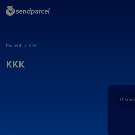
LOGI SISSE
Pealeht
KKK
KKK