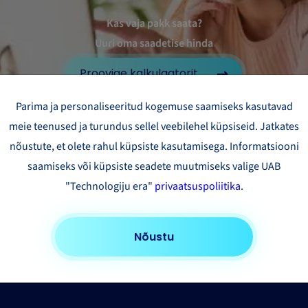
Kas vaja pakk saata?
Uuri oma saadetise hinda
Proovige kalkulaatorit
Parima ja personaliseeritud kogemuse saamiseks kasutavad
meie teenused ja turundus sellel veebilehel küpsiseid. Jatkates
nõustute, et olete rahul küpsiste kasutamisega. Informatsiooni
saamiseks või küpsiste seadete muutmiseks valige UAB
"Technologiju era"
privaatsuspoliitika
.
Nõustu