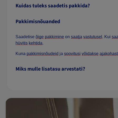
Kuidas tuleks saadetis pakkida?
Pakkimisnõuanded
Saadetise
õige
pakkimine
on
saatja
vastutusel
. Kui
saa
hüvitis
kehtida
.
Kuna
pakkimisnõudeid
ja
soovitusi
võidakse
ajakohas
Miks mulle lisatasu arvestati?