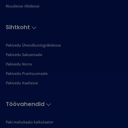
Muudesse riikidesse
Sihtkoht
Pakivedu Ühendkuningriikidesse
Pakivedu Saksamaale
Pakivedu Norra
Pakivedu Prantsusmaale
Pakivedu Itaaliasse
Töövahendid
Paki mahukaalu kalkulaator