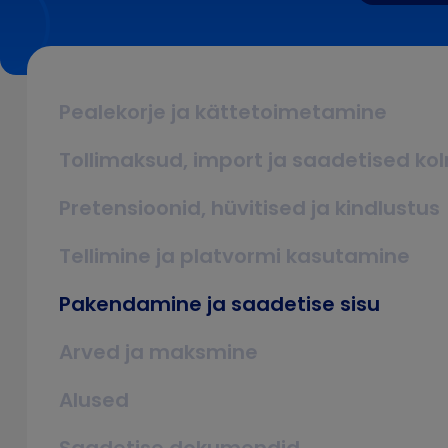
Pealekorje ja kättetoimetamine
Tollimaksud, import ja saadetised ko
Pretensioonid, hüvitised ja kindlustus
Tellimine ja platvormi kasutamine
Pakendamine ja saadetise sisu
Arved ja maksmine
Alused