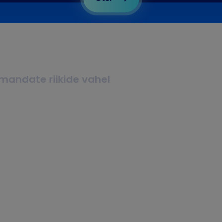
lmandate riikide vahel