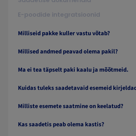
Saadetise dokumendid
E-poodide integratsioonid
Milliseid pakke kuller vastu võtab?
Millised andmed peavad olema pakil?
Ma ei tea täpselt paki kaalu ja mõõtmeid.
Kuidas tuleks saadetavaid esemeid kirjelda
Milliste esemete saatmine on keelatud?
Kas saadetis peab olema kastis?