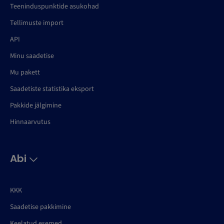
Teeninduspunktide asukohad
Tellimuste import
API
Minu saadetise
Mu pakett
Saadetiste statistika eksport
Pakkide jälgimine
Hinnaarvutus
Abi
KKK
Saadetise pakkimine
Keelatud esemed