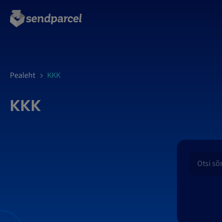
LOGI SISSE
Pealeht
KKK
KKK