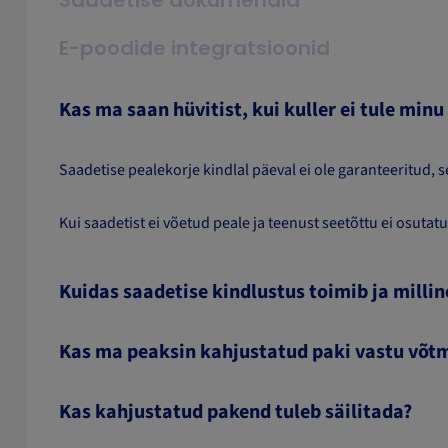
Saadetise dokumendid
E-poodide integratsioonid
Kas ma saan hüvitist, kui kuller ei tule minu 
Saadetise pealekorje kindlal päeval ei ole garanteeritud, s
Kui saadetist ei võetud peale ja teenust seetõttu ei osu
Kuidas saadetise kindlustus toimib ja millin
Kas ma peaksin kahjustatud paki vastu võt
Kas kahjustatud pakend tuleb säilitada?