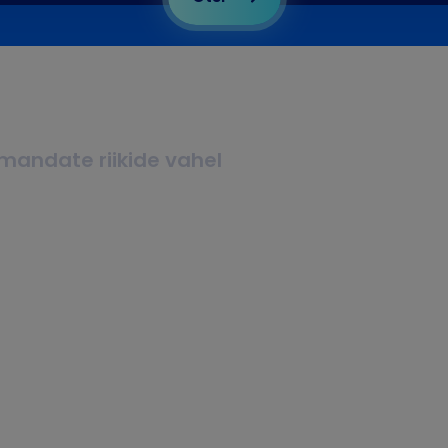
lmandate riikide vahel