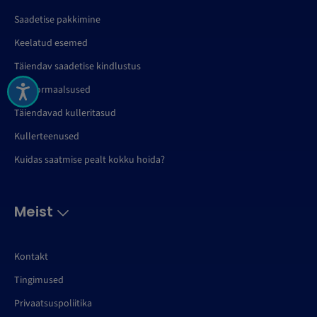
Saadetise pakkimine
Keelatud esemed
Täiendav saadetise kindlustus
Tolliformaalsused
Täiendavad kulleritasud
Kullerteenused
Kuidas saatmise pealt kokku hoida?
Meist
Kontakt
Tingimused
Privaatsuspoliitika