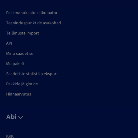
Paki mahukaalu kalkulaator
Teeninduspunktide asukohad
Tellimuste import
API
Minu saadetise
Mu pakett
Saadetiste statistika eksport
Pakkide jälgimine
Hinnaarvutus
Abi
KKK