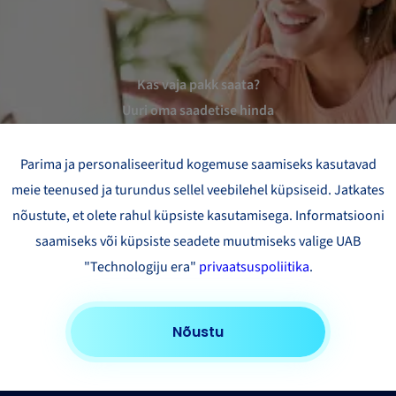
Kas vaja pakk saata?
Uuri oma saadetise hinda
Proovige kalkulaatorit
Parima ja personaliseeritud kogemuse saamiseks kasutavad
meie teenused ja turundus sellel veebilehel küpsiseid. Jatkates
nõustute, et olete rahul küpsiste kasutamisega. Informatsiooni
saamiseks või küpsiste seadete muutmiseks valige UAB
"Technologiju era"
privaatsuspoliitika
.
Nõustu