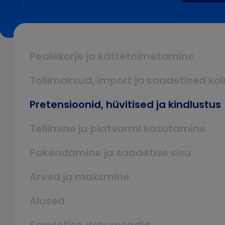
Pealekorje ja kättetoimetamine
Tollimaksud, import ja saadetised ko
Pretensioonid, hüvitised ja kindlustus
Tellimine ja platvormi kasutamine
Pakendamine ja saadetise sisu
Arved ja maksmine
Alused