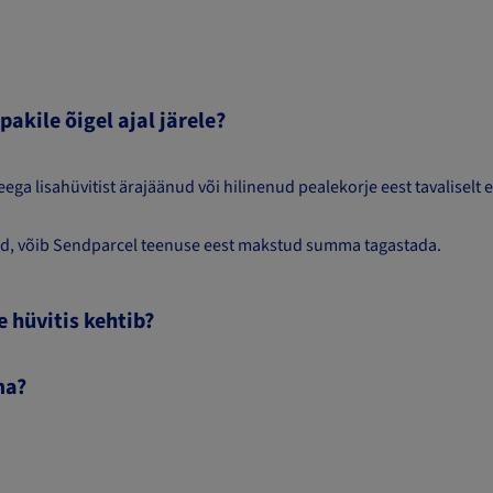
pakile õigel ajal järele?
eega lisahüvitist ärajäänud või hilinenud pealekorje eest tavaliselt 
tatud, võib Sendparcel teenuse eest makstud summa tagastada.
e hüvitis kehtib?
ma?