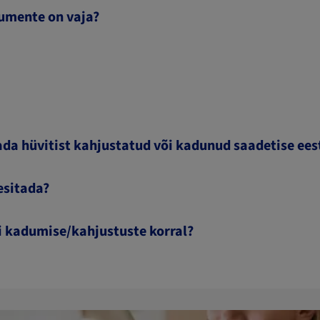
kumente on vaja?
ada hüvitist kahjustatud või kadunud saadetise ees
esitada?
ki kadumise/kahjustuste korral?