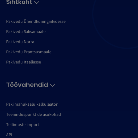
Sihtkoht
Pakivedu Ühendkuningriikidesse
Pakivedu Saksamaale
Pakivedu Norra
Pakivedu Prantsusmaale
Pakivedu Itaaliasse
Töövahendid
Paki mahukaalu kalkulaator
Teeninduspunktide asukohad
Tellimuste import
API