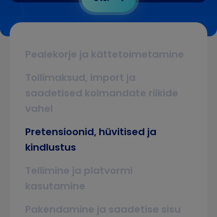
Pealekorje ja kättetoimetamine
Tollimaksud, import ja
saadetised kolmandate riikide
vahel
Pretensioonid, hüvitised ja
kindlustus
Tellimine ja platvormi
kasutamine
Pakendamine ja saadetise sisu