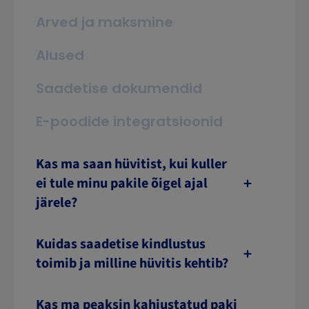
Arved ja maksmine
Alused
Saadetise dokumendid
E-poodide integratsioonid
Kas ma saan hüvitist, kui kuller
ei tule minu pakile õigel ajal
järele?
Kuidas saadetise kindlustus
toimib ja milline hüvitis kehtib?
Kas ma peaksin kahjustatud paki