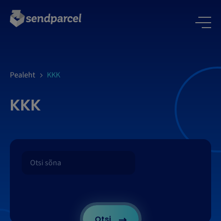
LOGI SISSE
Pealeht
KKK
KKK
Otsi