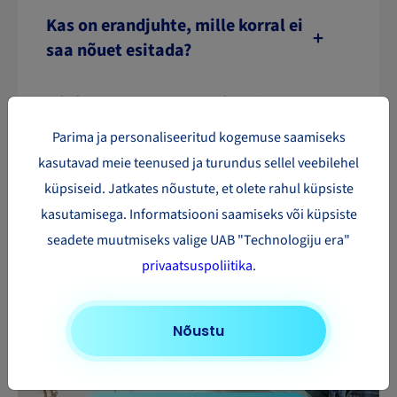
Kas on erandjuhte, mille korral ei
saa nõuet esitada?
Milliste esemete eest ei maksta
hüvitist paki
Parima ja personaliseeritud kogemuse saamiseks
kadumise/kahjustuste korral?
kasutavad meie teenused ja turundus sellel veebilehel
küpsiseid. Jatkates nõustute, et olete rahul küpsiste
kasutamisega. Informatsiooni saamiseks või küpsiste
seadete muutmiseks valige UAB "Technologiju era"
privaatsuspoliitika
.
Nõustu
Kas vaja pakk saata?
Uuri oma saadetise hinda