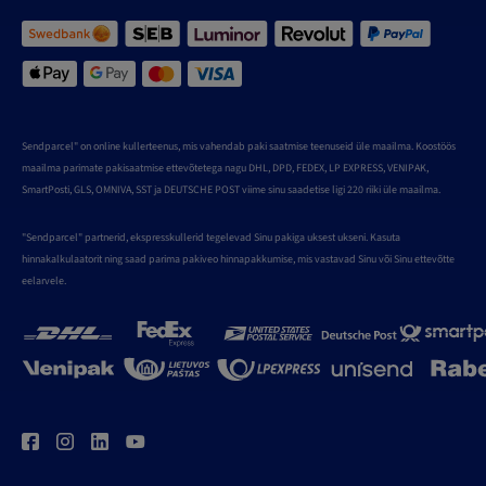
Sendparcel" on online kullerteenus, mis vahendab paki saatmise teenuseid üle maailma. Koostöös
maailma parimate pakisaatmise ettevõtetega nagu DHL, DPD, FEDEX, LP EXPRESS, VENIPAK,
SmartPosti, GLS, OMNIVA, SST ja DEUTSCHE POST viime sinu saadetise ligi 220 riiki üle maailma.
"Sendparcel" partnerid, ekspresskullerid tegelevad Sinu pakiga uksest ukseni. Kasuta
hinnakalkulaatorit ning saad parima pakiveo hinnapakkumise, mis vastavad Sinu või Sinu ettevõtte
eelarvele.