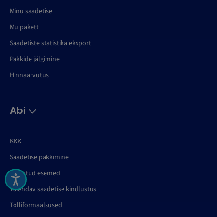
Minu saadetise
Mu pakett
Saadetiste statistika eksport
Pakkide jälgimine
Hinnaarvutus
Abi
KKK
Saadetise pakkimine
Keelatud esemed
Täiendav saadetise kindlustus
Tolliformaalsused