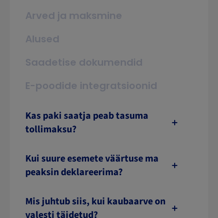
Arved ja maksmine
Alused
Saadetise dokumendid
E-poodide integratsioonid
Kas paki saatja peab tasuma
tollimaksu?
Kui suure esemete väärtuse ma
peaksin deklareerima?
Mis juhtub siis, kui kaubaarve on
valesti täidetud?