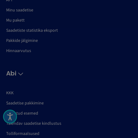
API
Minu saadetise
Mu pakett
Saadetiste statistika eksport
Pakkide jälgimine
Hinnaarvutus
Abi
KKK
Saadetise pakkimine
Keelatud esemed
Täiendav saadetise kindlustus
Tolliformaalsused