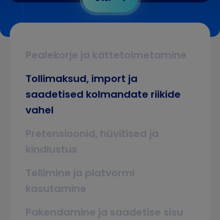
Pealekorje ja kättetoimetamine
Tollimaksud, import ja
saadetised kolmandate riikide
vahel
Pretensioonid, hüvitised ja
kindlustus
Tellimine ja platvormi
kasutamine
Pakendamine ja saadetise sisu