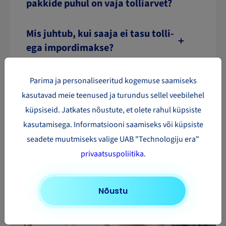
pakkide puhul on vaja tolliarvet?
Mis juhtub, kui saaja ei tasu tolli-
ega impordimakse?
Kui palju maksab saadetise
Parima ja personaliseeritud kogemuse saamiseks
saatmine Ameerikasse?
kasutavad meie teenused ja turundus sellel veebilehel
küpsiseid. Jatkates nõustute, et olete rahul küpsiste
kasutamisega. Informatsiooni saamiseks või küpsiste
seadete muutmiseks valige UAB "Technologiju era"
privaatsuspoliitika
.
Nõustu
Kas vaja pakk saata?
Uuri oma saadetise hinda