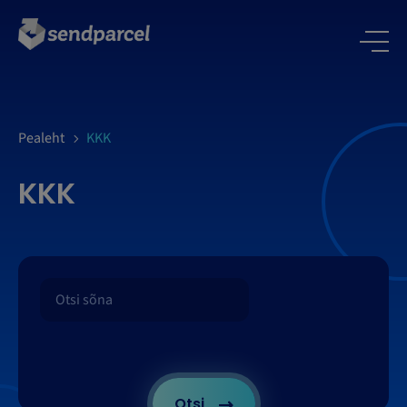
LOGI SISSE
Pealeht
KKK
KKK
Otsi