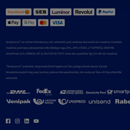
Sendparcel" on online kullerteenus, mis vahendab paki saatmise teenuseid üle maailma. Koostöös
maailma parimate pakisaatmise ettevõtetega nagu DHL, DPD, FEDEX, LP EXPRESS, VENIPAK,
SmartPosti, GLS, OMNIVA, SST ja DEUTSCHE POST viime sinu saadetise ligi 220 riiki üle maailma.
"Sendparcel" partnerid, ekspresskullerid tegelevad Sinu pakiga uksest ukseni. Kasuta
hinnakalkulaatorit ning saad parima pakiveo hinnapakkumise, mis vastavad Sinu või Sinu ettevõtte
eelarvele.