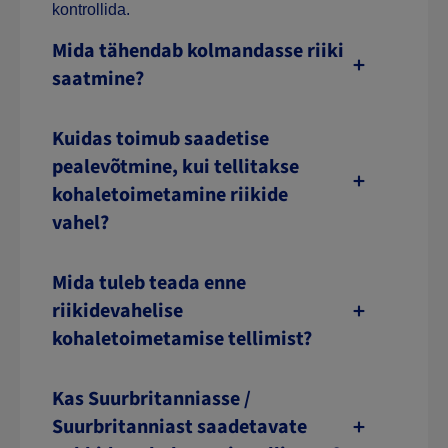
kontrollida.
Mida tähendab kolmandasse riiki
saatmine?
Kuidas toimub saadetise
pealevõtmine, kui tellitakse
kohaletoimetamine riikide
vahel?
Mida tuleb teada enne
riikidevahelise
kohaletoimetamise tellimist?
Kas Suurbritanniasse /
Suurbritanniast saadetavate