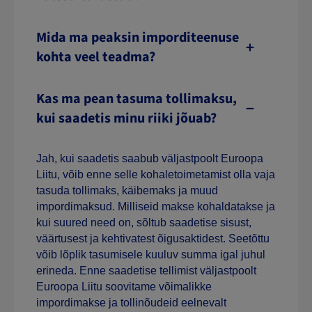
Mida ma peaksin imporditeenuse
kohta veel teadma?
Kas ma pean tasuma tollimaksu,
kui saadetis minu riiki jõuab?
Jah, kui saadetis saabub väljastpoolt Euroopa
Liitu, võib enne selle kohaletoimetamist olla vaja
tasuda tollimaks, käibemaks ja muud
impordimaksud. Milliseid makse kohaldatakse ja
kui suured need on, sõltub saadetise sisust,
väärtusest ja kehtivatest õigusaktidest. Seetõttu
võib lõplik tasumisele kuuluv summa igal juhul
erineda. Enne saadetise tellimist väljastpoolt
Euroopa Liitu soovitame võimalikke
impordimakse ja tollinõudeid eelnevalt