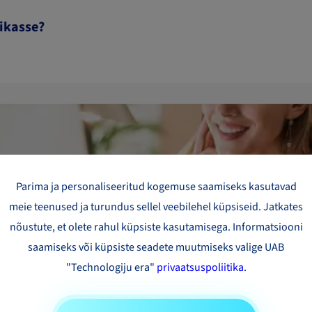
ikasse?
Kas vaja pakk saata?
Parima ja personaliseeritud kogemuse saamiseks kasutavad
Uuri oma saadetise hinda
meie teenused ja turundus sellel veebilehel küpsiseid. Jatkates
nõustute, et olete rahul küpsiste kasutamisega. Informatsiooni
Proovige kalkulaatorit
saamiseks või küpsiste seadete muutmiseks valige UAB
"Technologiju era"
privaatsuspoliitika
.