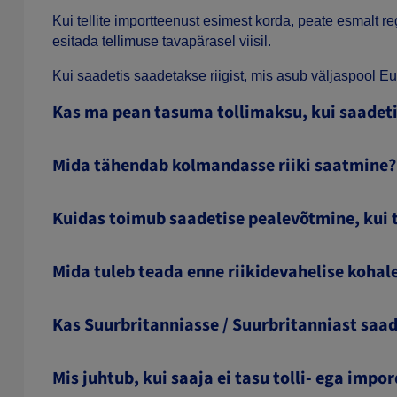
Kui tellite importteenust esimest korda, peate esmalt 
esitada tellimuse tavapärasel viisil.
Kui saadetis saadetakse riigist, mis asub väljaspool 
Kas ma pean tasuma tollimaksu, kui saadetis
Mida tähendab kolmandasse riiki saatmine?
Kuidas toimub saadetise pealevõtmine, kui 
Mida tuleb teada enne riikidevahelise kohal
Kas Suurbritanniasse / Suurbritanniast saad
Mis juhtub, kui saaja ei tasu tolli- ega imp