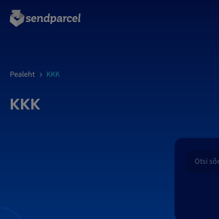
LOGI SISSE
Pealeht
KKK
KKK