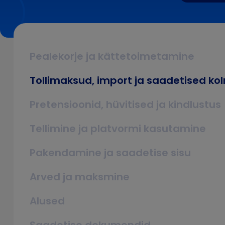
Pealekorje ja kättetoimetamine
Tollimaksud, import ja saadetised ko
Pretensioonid, hüvitised ja kindlustus
Tellimine ja platvormi kasutamine
Pakendamine ja saadetise sisu
Arved ja maksmine
Alused