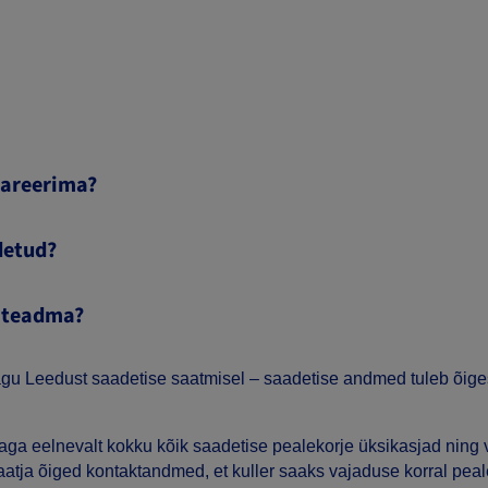
lareerima?
idetud?
l teadma?
agu Leedust saadetise saatmisel – saadetise andmed tuleb õiges
aga eelnevalt kokku kõik saadetise pealekorje üksikasjad ning 
tja õiged kontaktandmed, et kuller saaks vajaduse korral peal