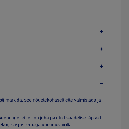
ti märkida, see nõuetekohaselt ette valmistada ja
veenduge, et teil on juba pakitud saadetise täpsed
ekorje asjus temaga ühendust võtta.