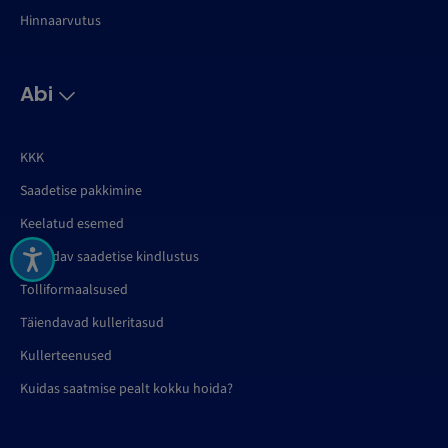
Hinnaarvutus
Abi
KKK
Saadetise pakkimine
Keelatud esemed
Täiendav saadetise kindlustus
Tolliformaalsused
Täiendavad kulleritasud
Kullerteenused
Kuidas saatmise pealt kokku hoida?