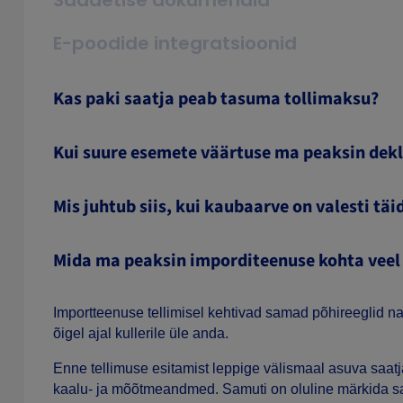
Saadetise dokumendid
E-poodide integratsioonid
Kas paki saatja peab tasuma tollimaksu?
Kui suure esemete väärtuse ma peaksin dek
Mis juhtub siis, kui kaubaarve on valesti tä
Mida ma peaksin imporditeenuse kohta vee
Importteenuse tellimisel kehtivad samad põhireeglid n
õigel ajal kullerile üle anda.
Enne tellimuse esitamist leppige välismaal asuva saatj
kaalu- ja mõõtmeandmed. Samuti on oluline märkida saa