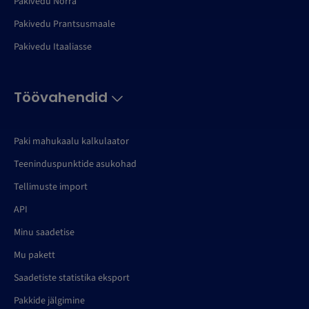
Pakivedu Norra
Pakivedu Prantsusmaale
Pakivedu Itaaliasse
Töövahendid
Paki mahukaalu kalkulaator
Teeninduspunktide asukohad
Tellimuste import
API
Minu saadetise
Mu pakett
Saadetiste statistika eksport
Pakkide jälgimine