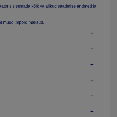
aatoris sisestada kõik vajalikud saadetise andmed ja
 või muud impordimaksud.