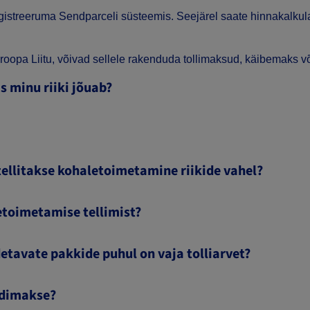
registreeruma Sendparceli süsteemis. Seejärel saate hinnakalkul
Euroopa Liitu, võivad sellele rakenduda tollimaksud, käibemaks
 minu riiki jõuab?
tellitakse kohaletoimetamine riikide vahel?
etoimetamise tellimist?
etavate pakkide puhul on vaja tolliarvet?
ordimakse?