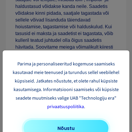
haldustasud võidakse kanda neile. Saadetis
võidakse kinni pidada, saatjale tagastada või
sellele võivad lisanduda täiendavad
hoiustamise, tagastamise või halduskulud. Kui
tasusid ei maksta ja saadetist ei tagastata, võib
kulleril teatud juhtudel olla õigus saadetis
hävitada. Soovitame meiega võimalikult kiiresti
ühendust võtta, et saaksime hinnata võimalikke
edasisi samme. Rohkem teavet:
Parima ja personaliseeritud kogemuse saamiseks
tolliformaalsused.
kasutavad meie teenused ja turundus sellel veebilehel
Kui palju maksab saadetise
küpsiseid. Jatkates nõustute, et olete rahul küpsiste
saatmine Ameerikasse?
kasutamisega. Informatsiooni saamiseks või küpsiste
seadete muutmiseks valige UAB "Technologiju era"
privaatsuspoliitika
.
Nõustu