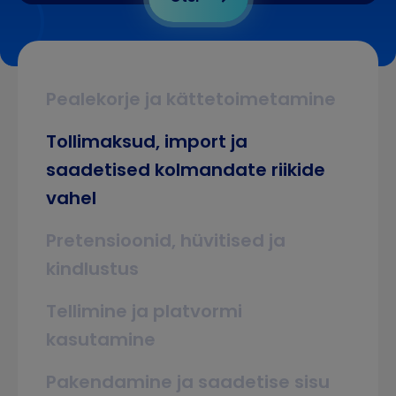
Pealekorje ja kättetoimetamine
Tollimaksud, import ja
saadetised kolmandate riikide
vahel
Pretensioonid, hüvitised ja
kindlustus
Tellimine ja platvormi
kasutamine
Pakendamine ja saadetise sisu