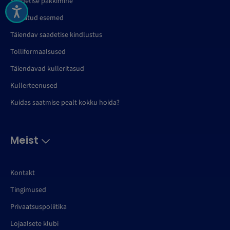
Saadetise pakkimine
Keelatud esemed
Täiendav saadetise kindlustus
Tolliformaalsused
Täiendavad kulleritasud
Kullerteenused
Kuidas saatmise pealt kokku hoida?
Meist
Kontakt
Tingimused
Privaatsuspoliitika
Lojaalsete klubi