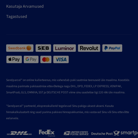
Kasutaja Arvamused
Tagastused
Sendparcel" on online kullerteenus, mis vahendab paki saatmise teenuseid üle maailma. Koostöös
maailma parimate pakisaatmise ettevõtetega nagu DHL, DPD, FEDEX, LP EXPRESS, VENIPAK,
SmartPosti, GLS, OMNIVA, SST ja DEUTSCHE POST viime sinu saadetise ligi 220 riiki üle maailma.
"Sendparcel" partnerid, ekspresskullerid tegelevad Sinu pakiga uksest ukseni. Kasuta
hinnakalkulaatorit ning saad parima pakiveo hinnapakkumise, mis vastavad Sinu või Sinu ettevõtte
eelarvele.