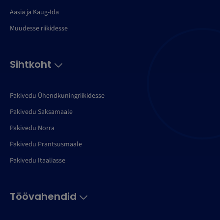
Aasia ja Kaug-Ida
Muudesse riikidesse
Sihtkoht
Pakivedu Ühendkuningriikidesse
Pakivedu Saksamaale
Pakivedu Norra
Pakivedu Prantsusmaale
Pakivedu Itaaliasse
Töövahendid