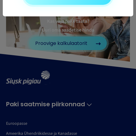
Kas vaja pakk saata?
Uuri oma saadetise hinda
Proovige kalkulaatorit
Paki saatmise piirkonnad
Euroopasse
Ameerika Ühendriikidesse ja Kanadasse