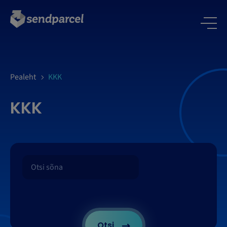
LOGI SISSE
Pealeht
KKK
KKK
Otsi