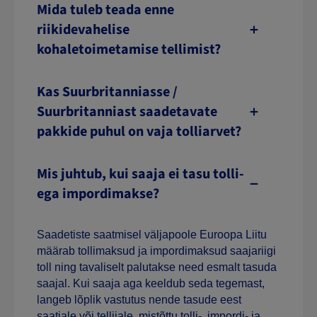
Mida tuleb teada enne
riikidevahelise
kohaletoimetamise tellimist?
Kas Suurbritanniasse /
Suurbritanniast saadetavate
pakkide puhul on vaja tolliarvet?
Mis juhtub, kui saaja ei tasu tolli-
ega impordimakse?
Saadetiste saatmisel väljapoole Euroopa Liitu
määrab tollimaksud ja impordimaksud saajariigi
toll ning tavaliselt palutakse need esmalt tasuda
saajal. Kui saaja aga keeldub seda tegemast,
langeb lõplik vastutus nende tasude eest
saatjale või tellijale, mistõttu tolli-, impordi- ja