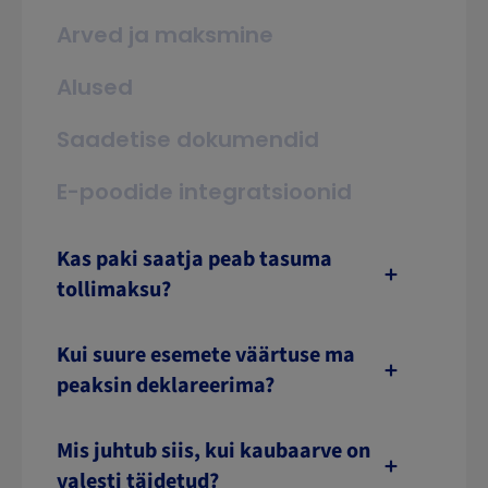
Arved ja maksmine
Alused
Saadetise dokumendid
E-poodide integratsioonid
Kas paki saatja peab tasuma
tollimaksu?
Kui suure esemete väärtuse ma
peaksin deklareerima?
Mis juhtub siis, kui kaubaarve on
valesti täidetud?