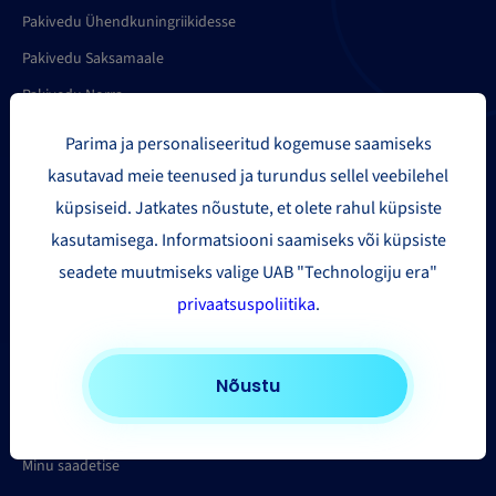
Pakivedu Ühendkuningriikidesse
Pakivedu Saksamaale
Pakivedu Norra
Pakivedu Prantsusmaale
Parima ja personaliseeritud kogemuse saamiseks
Pakivedu Itaaliasse
kasutavad meie teenused ja turundus sellel veebilehel
küpsiseid. Jatkates nõustute, et olete rahul küpsiste
kasutamisega. Informatsiooni saamiseks või küpsiste
Töövahendid
seadete muutmiseks valige UAB "Technologiju era"
privaatsuspoliitika
.
Paki mahukaalu kalkulaator
Teeninduspunktide asukohad
Nõustu
Tellimuste import
API
Minu saadetise