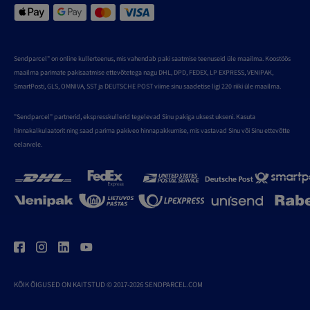
Sendparcel" on online kullerteenus, mis vahendab paki saatmise teenuseid üle maailma. Koostöös
maailma parimate pakisaatmise ettevõtetega nagu DHL, DPD, FEDEX, LP EXPRESS, VENIPAK,
SmartPosti, GLS, OMNIVA, SST ja DEUTSCHE POST viime sinu saadetise ligi 220 riiki üle maailma.
"Sendparcel" partnerid, ekspresskullerid tegelevad Sinu pakiga uksest ukseni. Kasuta
hinnakalkulaatorit ning saad parima pakiveo hinnapakkumise, mis vastavad Sinu või Sinu ettevõtte
eelarvele.
KÕIK ÕIGUSED ON KAITSTUD © 2017-2026 SENDPARCEL.COM