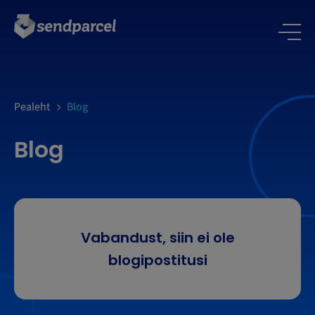
LOGI SISSE
Pealeht
Blog
Blog
Vabandust, siin ei ole
blogipostitusi