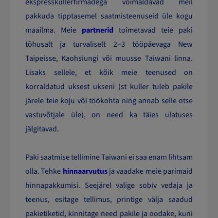
ekspresskullerfirmadega võimaldavad meil
pakkuda tipptasemel saatmisteenuseid üle kogu
maailma. Meie
partnerid
toimetavad teie paki
tõhusalt ja turvaliselt 2–3 tööpäevaga New
Taipeisse, Kaohsiungi või muusse Taiwani linna.
Lisaks sellele, et kõik meie teenused on
korraldatud uksest ukseni (st kuller tuleb pakile
järele teie koju või töökohta ning annab selle otse
vastuvõtjale üle), on need ka täies ulatuses
jälgitavad.
Paki saatmise tellimine Taiwani ei saa enam lihtsam
olla. Tehke
hinnaarvutus
ja vaadake meie parimaid
hinnapakkumisi. Seejärel valige sobiv vedaja ja
teenus, esitage tellimus, printige välja saadud
pakietiketid, kinnitage need pakile ja oodake, kuni