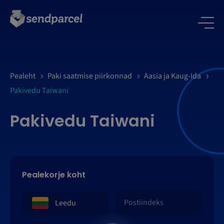
LOGI SISSE
Pealeht
Paki saatmise piirkonnad
Aasia ja Kaug-Ida
Pakivedu Taiwani
Pakivedu Taiwani
Pealekorje koht