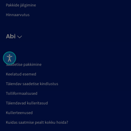
Pakkide jälgimine
Hinnaarvutus
Abi
KKK
Saadetise pakkimine
Keelatud esemed
Täiendav saadetise kindlustus
Tolliformaalsused
Täiendavad kulleritasud
Kullerteenused
Kuidas saatmise pealt kokku hoida?