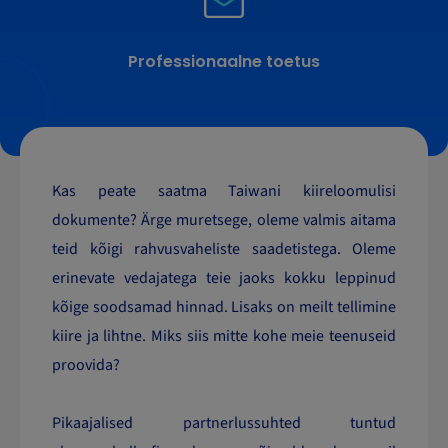
Professionaalne toetus
Kas peate saatma Taiwani kiireloomulisi
dokumente? Ärge muretsege, oleme valmis aitama
teid kõigi rahvusvaheliste saadetistega. Oleme
erinevate vedajatega teie jaoks kokku leppinud
kõige soodsamad hinnad. Lisaks on meilt tellimine
kiire ja lihtne. Miks siis mitte kohe meie teenuseid
proovida?
Pikaajalised partnerlussuhted tuntud