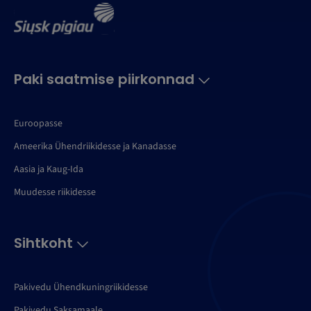
Paki saatmise piirkonnad
Euroopasse
Ameerika Ühendriikidesse ja Kanadasse
Aasia ja Kaug-Ida
Muudesse riikidesse
Sihtkoht
Pakivedu Ühendkuningriikidesse
Pakivedu Saksamaale