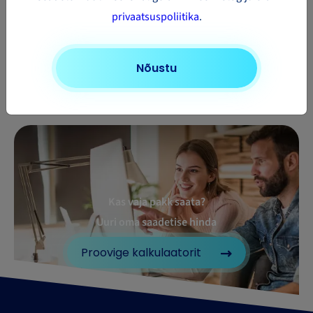
privaatsuspoliitika
.
Pakivedu
Pakivedu
Saudi
Pakivedu Vietnami
Kasahstani
Araabiasse
Nõustu
Kas vaja pakk saata?
Uuri oma saadetise hinda
Proovige kalkulaatorit