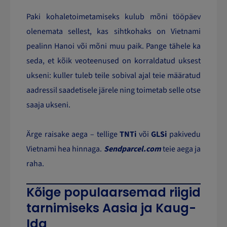
Paki kohaletoimetamiseks kulub mõni tööpäev
olenemata sellest, kas sihtkohaks on Vietnami
pealinn Hanoi või mõni muu paik. Pange tähele ka
seda, et kõik veoteenused on korraldatud uksest
ukseni: kuller tuleb teile sobival ajal teie määratud
aadressil saadetisele järele ning toimetab selle otse
saaja ukseni.
Ärge raisake aega – tellige
TNTi
või
GLSi
pakivedu
Vietnami hea hinnaga.
Sendparcel.com
teie aega ja
raha.
Kõige populaarsemad riigid
tarnimiseks Aasia ja Kaug-
Ida