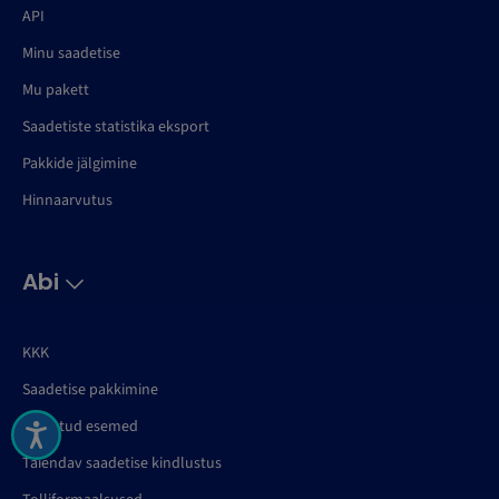
API
Minu saadetise
Mu pakett
Saadetiste statistika eksport
Pakkide jälgimine
Hinnaarvutus
Abi
KKK
Saadetise pakkimine
Keelatud esemed
Täiendav saadetise kindlustus