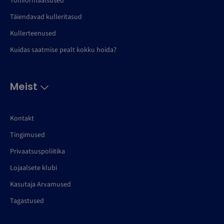
Tolliformaalsused
Täiendavad kulleritasud
Kullerteenused
Kuidas saatmise pealt kokku hoida?
Meist
Kontakt
Tingimused
Privaatsuspoliitika
Lojaalsete klubi
Kasutaja Arvamused
Tagastused