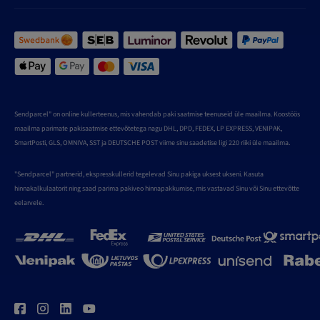
Sendparcel" on online kullerteenus, mis vahendab paki saatmise teenuseid üle maailma. Koostöös
maailma parimate pakisaatmise ettevõtetega nagu DHL, DPD, FEDEX, LP EXPRESS, VENIPAK,
SmartPosti, GLS, OMNIVA, SST ja DEUTSCHE POST viime sinu saadetise ligi 220 riiki üle maailma.
"Sendparcel" partnerid, ekspresskullerid tegelevad Sinu pakiga uksest ukseni. Kasuta
hinnakalkulaatorit ning saad parima pakiveo hinnapakkumise, mis vastavad Sinu või Sinu ettevõtte
eelarvele.