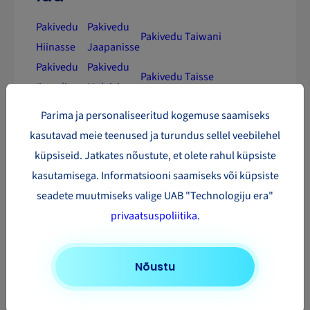
Pakivedu
Pakivedu
Pakivedu Taiwani
Hiinasse
Jaapanisse
Pakivedu
Pakivedu
Pakivedu Taisse
Iisraeli
Malaisiasse
Pakivedu
Parima ja personaliseeritud kogemuse saamiseks
Pakivedu
Pakivedu Araabia
Lõuna-
kasutavad meie teenused ja turundus sellel veebilehel
Kasahstani
Ühendemiraatidesse
Koreasse
küpsiseid. Jatkates nõustute, et olete rahul küpsiste
kasutamisega. Informatsiooni saamiseks või küpsiste
seadete muutmiseks valige UAB "Technologiju era"
privaatsuspoliitika
.
Nõustu
Kas vaja pakk saata?
Uuri oma saadetise hinda