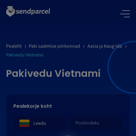
LOGI SISSE
Pealeht
Paki saatmise piirkonnad
Aasia ja Kaug-Ida
Pakivedu Vietnami
Pakivedu Vietnami
Pealekorje koht