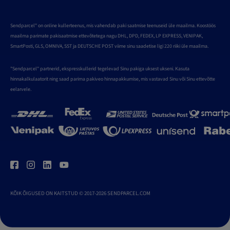
Sendparcel" on online kullerteenus, mis vahendab paki saatmise teenuseid üle maailma. Koostöös
maailma parimate pakisaatmise ettevõtetega nagu DHL, DPD, FEDEX, LP EXPRESS, VENIPAK,
SmartPosti, GLS, OMNIVA, SST ja DEUTSCHE POST viime sinu saadetise ligi 220 riiki üle maailma.
"Sendparcel" partnerid, ekspresskullerid tegelevad Sinu pakiga uksest ukseni. Kasuta
hinnakalkulaatorit ning saad parima pakiveo hinnapakkumise, mis vastavad Sinu või Sinu ettevõtte
eelarvele.
KÕIK ÕIGUSED ON KAITSTUD © 2017-2026 SENDPARCEL.COM