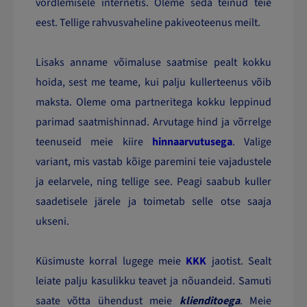
võrdlemisele internetis. Oleme seda teinud teie
eest. Tellige rahvusvaheline pakiveoteenus meilt.
Lisaks anname võimaluse saatmise pealt kokku
hoida, sest me teame, kui palju kullerteenus võib
maksta. Oleme oma partneritega kokku leppinud
parimad saatmishinnad. Arvutage hind ja võrrelge
teenuseid meie kiire
hinnaarvutusega
. Valige
variant, mis vastab kõige paremini teie vajadustele
ja eelarvele, ning tellige see. Peagi saabub kuller
saadetisele järele ja toimetab selle otse saaja
ukseni.
Küsimuste korral lugege meie
KKK
jaotist. Sealt
leiate palju kasulikku teavet ja nõuandeid. Samuti
saate võtta ühendust meie
klienditoega
. Meie