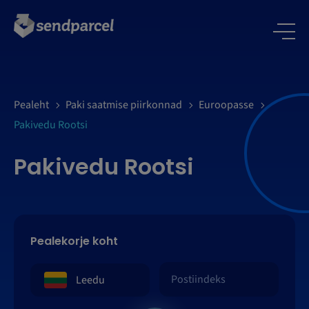
LOGI SISSE
Pealeht
Paki saatmise piirkonnad
Euroopasse
Pakivedu Rootsi
Pakivedu Rootsi
Pealekorje koht