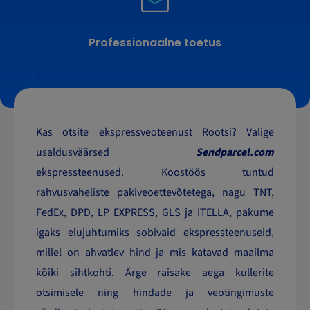
Professionaalne toetus
Kas otsite ekspressveoteenust Rootsi? Valige
usaldusväärsed
Sendparcel.com
ekspressteenused. Koostöös tuntud
rahvusvaheliste pakiveoettevõtetega, nagu TNT,
FedEx, DPD, LP EXPRESS, GLS ja ITELLA, pakume
igaks elujuhtumiks sobivaid ekspressteenuseid,
millel on ahvatlev hind ja mis katavad maailma
kõiki sihtkohti. Ärge raisake aega kullerite
otsimisele ning hindade ja veotingimuste