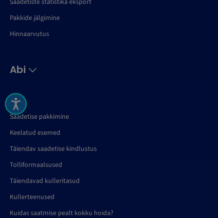
Saadetiste statistika eksport
Pakkide jälgimine
Hinnaarvutus
Abi
KKK
Saadetise pakkimine
Keelatud esemed
Täiendav saadetise kindlustus
Tolliformaalsused
Täiendavad kulleritasud
Kullerteenused
Kuidas saatmise pealt kokku hoida?