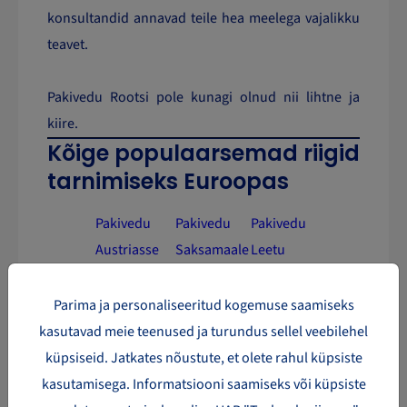
konsultandid annavad teile hea meelega vajalikku
teavet.
Pakivedu Rootsi pole kunagi olnud nii lihtne ja
kiire.
Kõige populaarsemad riigid
tarnimiseks Euroopas
Pakivedu
Pakivedu
Pakivedu
Austriasse
Saksamaale
Leetu
Pakivedu
Pakivedu
Pakivedu
Bulgaariasse
Ungarisse
Norra
Parima ja personaliseeritud kogemuse saamiseks
kasutavad meie teenused ja turundus sellel veebilehel
Pakivedu
Pakivedu
Pakivedu
küpsiseid. Jatkates nõustute, et olete rahul küpsiste
E
estis
Itaaliasse
Portugali
kasutamisega. Informatsiooni saamiseks või küpsiste