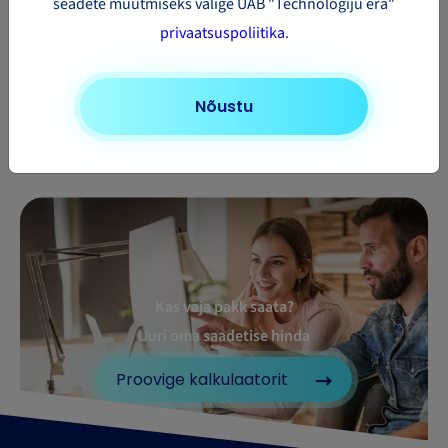
seadete muutmiseks valige UAB "Technologiju era"
privaatsuspoliitika
.
Nõustu
Kas vaja pakk saata?
Uuri oma saadetise hinda
Proovige kalkulaatorit