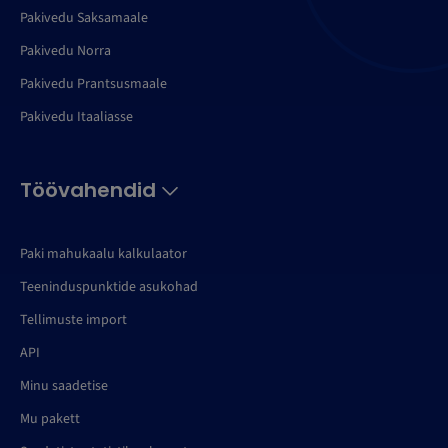
Pakivedu Saksamaale
Pakivedu Norra
Pakivedu Prantsusmaale
Pakivedu Itaaliasse
Töövahendid
Paki mahukaalu kalkulaator
Teeninduspunktide asukohad
Tellimuste import
API
Minu saadetise
Mu pakett