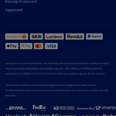
Kasutaja Arvamused
Tagastused
Sendparcel" on online kullerteenus, mis vahendab paki saatmise teenuseid üle maailma. Koostöös
maailma parimate pakisaatmise ettevõtetega nagu DHL, DPD, FEDEX, LP EXPRESS, VENIPAK,
SmartPosti, GLS, OMNIVA, SST ja DEUTSCHE POST viime sinu saadetise ligi 220 riiki üle maailma.
"Sendparcel" partnerid, ekspresskullerid tegelevad Sinu pakiga uksest ukseni. Kasuta
hinnakalkulaatorit ning saad parima pakiveo hinnapakkumise, mis vastavad Sinu või Sinu ettevõtte
eelarvele.