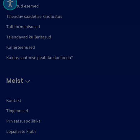
Keelatud esemed
Täiendav saadetise kindlustus
Tolliformaalsused
Täiendavad kulleritasud
Kullerteenused
Kuidas saatmise pealt kokku hoida?
Meist
Kontakt
Tingimused
Privaatsuspoliitika
Lojaalsete klubi