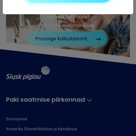
Kas vaja pakk saata?
Uuri oma saadetise hinda
Proovige kalkulaatorit
Paki saatmise piirkonnad
Euroopasse
Ameerika Ühendriikidesse ja Kanadasse