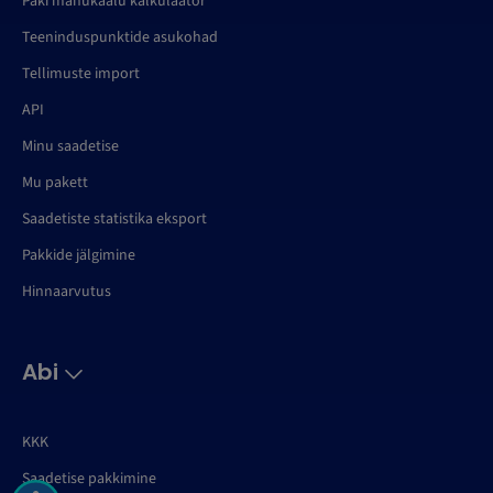
Paki mahukaalu kalkulaator
Teeninduspunktide asukohad
Tellimuste import
API
Minu saadetise
Mu pakett
Saadetiste statistika eksport
Pakkide jälgimine
Hinnaarvutus
Abi
KKK
Saadetise pakkimine