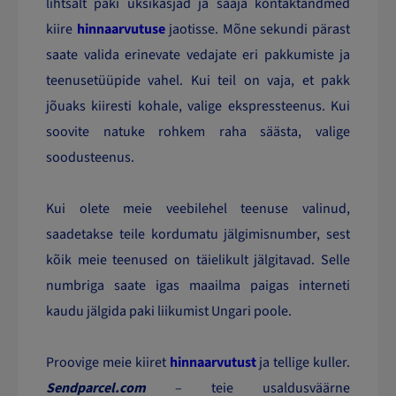
lihtsalt paki üksikasjad ja saaja kontaktandmed
kiire
hinnaarvutuse
jaotisse. Mõne sekundi pärast
saate valida erinevate vedajate eri pakkumiste ja
teenusetüüpide vahel. Kui teil on vaja, et pakk
jõuaks kiiresti kohale, valige ekspressteenus. Kui
soovite natuke rohkem raha säästa, valige
soodusteenus.
Kui olete meie veebilehel teenuse valinud,
saadetakse teile kordumatu jälgimisnumber, sest
kõik meie teenused on täielikult jälgitavad. Selle
numbriga saate igas maailma paigas interneti
kaudu jälgida paki liikumist Ungari poole.
Proovige meie kiiret
hinnaarvutust
ja tellige kuller.
Sendparcel.com
– teie usaldusväärne