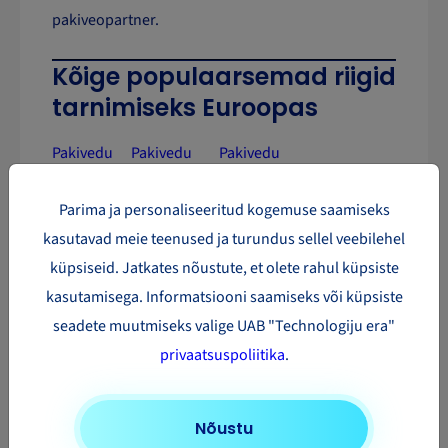
pakiveopartner.
Kõige populaarsemad riigid
tarnimiseks Euroopas
Pakivedu
Pakivedu
Pakivedu
Slovakiasse
Bulgaariasse
Prantsusmaale
Parima ja personaliseeritud kogemuse saamiseks
Pakivedu
Pakivedu
Pakivedu Horvaatiasse
kasutavad meie teenused ja turundus sellel veebilehel
Hollandisse
Sloveeniasse
küpsiseid. Jatkates nõustute, et olete rahul küpsiste
Pakivedu
Pakivedu
Pakivedu Rootsi
kasutamisega. Informatsiooni saamiseks või küpsiste
Kreekasse
Norra
seadete muutmiseks valige UAB "Technologiju era"
privaatsuspoliitika
.
Nõustu