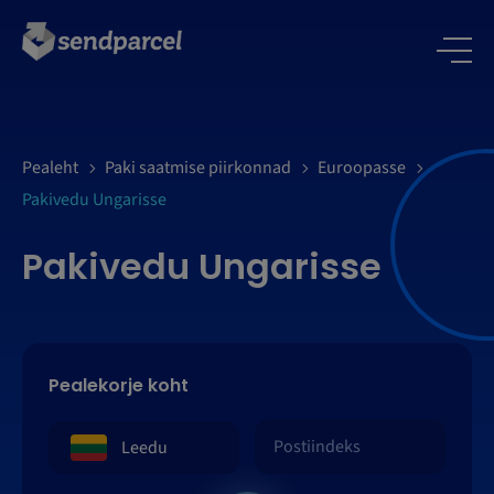
LOGI SISSE
Pealeht
Paki saatmise piirkonnad
Euroopasse
Pakivedu Ungarisse
Pakivedu Ungarisse
Pealekorje koht